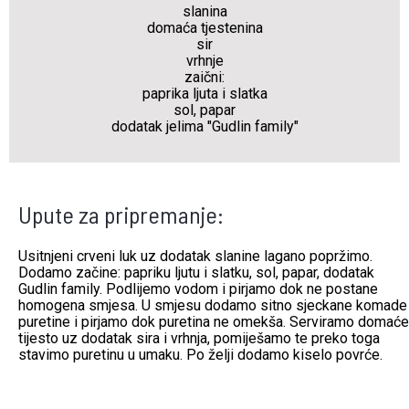
slanina
domaća tjestenina
sir
vrhnje
zaični:
paprika ljuta i slatka
sol, papar
dodatak jelima "Gudlin family"
Upute za pripremanje:
Usitnjeni crveni luk uz dodatak slanine lagano popržimo.
Dodamo začine: papriku ljutu i slatku, sol, papar, dodatak
Gudlin family. Podlijemo vodom i pirjamo dok ne postane
homogena smjesa. U smjesu dodamo sitno sjeckane komade
puretine i pirjamo dok puretina ne omekša. Serviramo domaće
tijesto uz dodatak sira i vrhnja, pomiješamo te preko toga
stavimo puretinu u umaku. Po želji dodamo kiselo povrće.