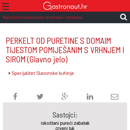
☰
Najveća hrvatska baza restorana i recepata
PERKELT OD PURETINE S DOMAIM
TIJESTOM POMIJEŠANIM S VRHNJEM I
SIROM
(Glavno jelo)
Specijalitet Slavonske kuhinje
Sastojci:
iskoštani pureći zabatak
crveni luk