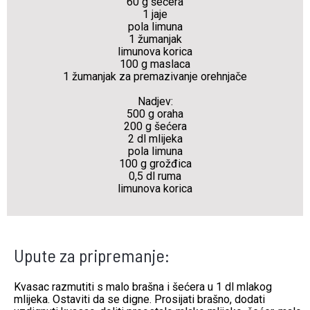
60 g šećera
1 jaje
pola limuna
1 žumanjak
limunova korica
100 g maslaca
1 žumanjak za premazivanje orehnjače
Nadjev:
500 g oraha
200 g šećera
2 dl mlijeka
pola limuna
100 g grožđica
0,5 dl ruma
limunova korica
Upute za pripremanje:
Kvasac razmutiti s malo brašna i šećera u 1 dl mlakog
mlijeka. Ostaviti da se digne. Prosijati brašno, dodati