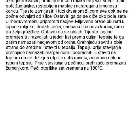
uzdignuti kvasac, doliti preostalo mlako mlijeko, šećer, malo
soli, žumanjke, rastopljeni maslac i nastruganu limunovu
koricu. Tijesto zamijesiti i tući drvenom žlicom sve dok se ne
počne odvajati od žlice. Ostaviti ga da se diže oko pola sata.
U međuvremenu pripremiti nadjev. Mljevene orahe ukuhati u
kipuće mlijeko, dodati šećer, naribanu limunovu koricu, rum i
po želji grožđice. Ostaviti da se ohladi. Tijesto lagano
premijesiti i razvaljati u jedan list prema duljini tepsije te ga
zatim namazati nadjevom od oraha. Orehnjaču saviti s obje
strane do sredine i staviti u tepsiju. Tepsiju prije stavljanja
orehnjače namazati margarinom i pobrašniti. Ostaviti na
toplom da se diže još otprilike 45 minuta, odnosno dok ne
ispuni tepsiju. Prije stavljanja u pećnicu, orehnjaču premazati
žumanjkom. Peći otprilike sat vremena na 180°C.