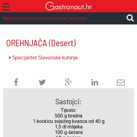
☰
Najveća hrvatska baza restorana i recepata
OREHNJAČA
(Desert)
Specijalitet Slavonske kuhinje
Sastojci:
Tijesto:
500 g brašna
1 kockicu svježeg kvasca od 40 g
1,5 dl mlijeka
100 g šećera