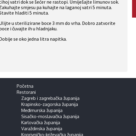
tihoj vatri dok se šećer ne rastopi. Umiješajte limunov sok.
Zakuhajte smjesu pa kuhajte na laganoj vatri 5 minuta.
Stavite hladiti 5 minuta.
Ulijte u sterilizirane boce 3 mm do vrha. Dobro zatvorite
boce i čuvajte ih u hladnjaku.
Dobije se oko jedna litra napitka.
Početna
Restorani
Zagreb i zagrebačka županija
Krapinsko-zagorska županija
Međimurska županija
Sisačko-moslavačka županija
Karlovačka županija
Varaždinska županija
Koprivničko-križevačka županija