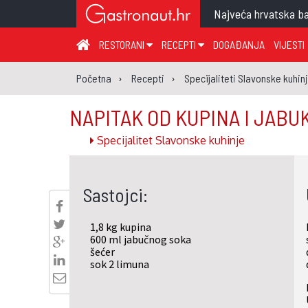
Najveća hrvatska ba
RESTORANI
RECEPTI
DOGAĐANJA
VIJESTI
ZAGREB I ZAGREBAČKA ŽUPANIJA
JUHA
PR
Početna
Recepti
Specijaliteti Slavonske kuhin
MEĐIMURSKA ŽUPANIJA
GLAVNO JELO
ME
NAPITAK OD KUPINA I JABU
KARLOVAČKA ŽUPANIJA
PRILOG
UM
Specijalitet Slavonske kuhinje
KOPRIVNIČKO-KRIŽEVAČKA ŽUPANIJA
SALATA
DE
PRIMORSKO-GORANSKA ŽUPANIJA
PIZZA
NA
Sastojci:
VIROVITIČKO-PODRAVSKA ŽUPANIJA
BRODSKO-POSAVSKA ŽUPANIJA
1,8 kg kupina
OSJEČKO-BARANJSKA ŽUPANIJA
600 ml jabučnog soka
šećer
VUKOVARSKO-SRIJEMSKA ŽUPANIJA
sok 2 limuna
ISTARSKA ŽUPANIJA