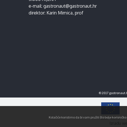
e-mail:
gastronaut@gastronaut.hr
direktor:
Karin Mimica
, prof
© 2017 gastronaut.h
Kolačiće koristimo da bi vam pružili što bolje korisnič
Izradu we