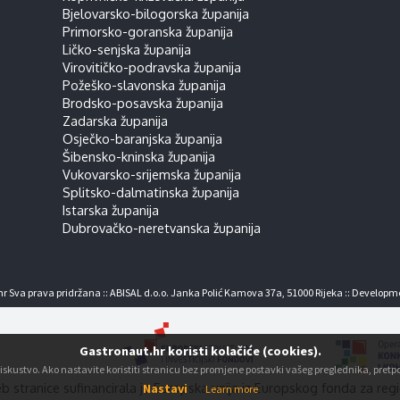
Bjelovarsko-bilogorska županija
Primorsko-goranska županija
Ličko-senjska županija
Virovitičko-podravska županija
Požeško-slavonska županija
Brodsko-posavska županija
Zadarska županija
Osječko-baranjska županija
Šibensko-kninska županija
Vukovarsko-srijemska županija
Splitsko-dalmatinska županija
Istarska županija
Dubrovačko-neretvanska županija
r Sva prava pridržana :: ABISAL d.o.o. Janka Polić Kamova 37a, 51000 Rijeka :: Developm
Gastronaut.hr koristi kolačiće (cookies).
ko iskustvo. Ako nastavite koristiti stranicu bez promjene postavki vašeg preglednika, pre
b stranice sufinancirala je Europska unija iz Europskog fonda za regi
Nastavi
Learn more