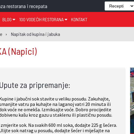
za restorana i recepata
BLOG
100 VODEĆIH RESTORANA
KONTAKT
EDJELO
TEMA TJEDNA
KRAPINSKO-ZAGORSKA ŽUPANIJA
GLASANJE
KNJIGE
ZANIMLJIVOSTI
je
Napitak od kupina i jabuka
ĐUJELO
KLUB
SISAČKO-MOSLAVAČKA ŽUPANIJA
GASTRO REGIJE
KA
(Napici)
AK
VARAŽDINSKA ŽUPANIJA
SERT
BJELOVARSKO-BILOGORSKA ŽUPANIJA
PICI
LIČKO-SENJSKA ŽUPANIJA
Upute za pripremanje:
POŽEŠKO-SLAVONSKA ŽUPANIJA
ZADARSKA ŽUPANIJA
Kupine i jabučni sok stavite u veliku posudu. Zakuhajte,
ŠIBENSKO-KNINSKA ŽUPANIJA
smanjite vatru pa kuhajte na laganoj vatri 20 minuta ili
dok voće ne omekša. Izmiksajte voće. Dobro procijedite
SPLITSKO-DALMATINSKA ŽUPANIJA
dobivenu kašu kroz gazu u staklenu ili plastičnu posudu.
DUBROVAČKO-NERETVANSKA ŽUPANIJA
Izmjerite sok. Na svakih 600 ml soka, dodajte 225 g šećera.
Ulijte sok natrag u posudu, dodajte šećer i miješajte na