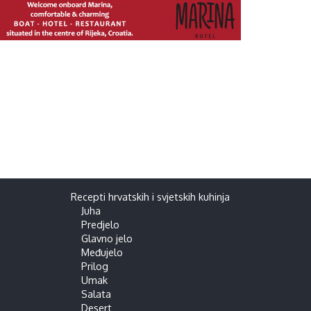
Recepti hrvatskih i svjetskih kuhinja
Juha
Predjelo
Glavno jelo
Međujelo
Prilog
Umak
Salata
Desert