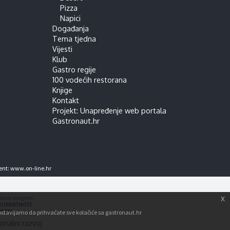
Pizza
Napici
Događanja
Tema tjedna
Vijesti
Klub
Gastro regije
100 vodećih restorana
Knjige
Kontakt
Projekt: Unapređenje web portala
Gastronaut.hr
ent:
www.on-line.hr
x
tpostavljamo da prihvaćate sve kolačiće sa gastronaut.hr
onalni razvoj