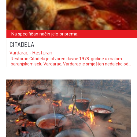
Na specifičan način jelo priprema:
CITADELA
Vardarac - Restoran
Restoran Citadela je otvoren davne 1978. godine u malom
baranjskom selu Vardarac. Vardarac je smješten nedaleko od
Osijeka i Kopačkog rita. Restoran je od početka u vlasništvu
obitelji Lazar te ga sada vodi treća generacija. Nastoje održati
tradiciju i u ponudi i u uređenju interijera i eksterijera. Tijekom
više od …