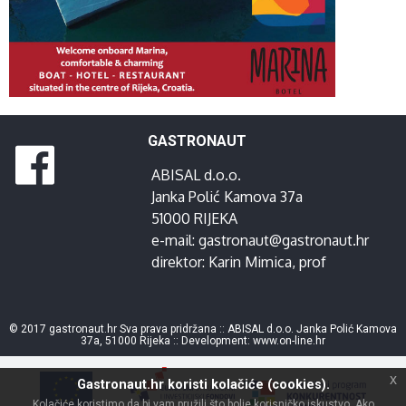
GASTRONAUT
ABISAL d.o.o.
Janka Polić Kamova 37a
51000 RIJEKA
e-mail:
gastronaut@gastronaut.hr
direktor:
Karin Mimica
, prof
© 2017 gastronaut.hr Sva prava pridržana :: ABISAL d.o.o. Janka Polić Kamova
37a, 51000 Rijeka :: Development:
www.on-line.hr
x
Gastronaut.hr koristi kolačiće (cookies).
Kolačiće koristimo da bi vam pružili što bolje korisničko iskustvo. Ako