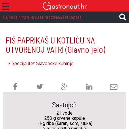
☰
Najveća hrvatska baza restorana i recepata
FIŠ PAPRIKAŠ U KOTLIĆU NA
OTVORENOJ VATRI
(Glavno jelo)
Specijalitet Slavonske kuhinje
Sastojci:
2 l vode
250 g crvene kapule
1 kg ribe (šaran, som, štuka)
3 žlice slatke paprike