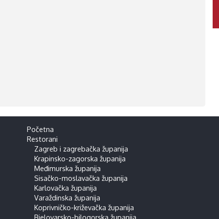
Početna
Restorani
Zagreb i zagrebačka županija
Krapinsko-zagorska županija
Međimurska županija
Sisačko-moslavačka županija
Karlovačka županija
Varaždinska županija
Koprivničko-križevačka županija
Bjelovarsko-bilogorska županija