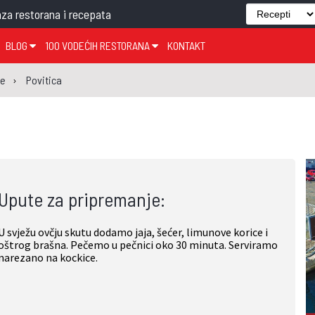
za restorana i recepata
BLOG
100 VODEĆIH RESTORANA
KONTAKT
EDJELO
TEMA TJEDNA
KRAPINSKO-ZAGORSKA ŽUPANIJA
GLASANJE
KNJIGE
ZANIMLJIVOSTI
je
Povitica
ĐUJELO
KLUB
SISAČKO-MOSLAVAČKA ŽUPANIJA
GASTRO REGIJE
AK
VARAŽDINSKA ŽUPANIJA
SERT
BJELOVARSKO-BILOGORSKA ŽUPANIJA
PICI
LIČKO-SENJSKA ŽUPANIJA
Upute za pripremanje:
POŽEŠKO-SLAVONSKA ŽUPANIJA
ZADARSKA ŽUPANIJA
U svježu ovčju skutu dodamo jaja, šećer, limunove korice i
ŠIBENSKO-KNINSKA ŽUPANIJA
oštrog brašna. Pečemo u pečnici oko 30 minuta. Serviramo
narezano na kockice.
SPLITSKO-DALMATINSKA ŽUPANIJA
DUBROVAČKO-NERETVANSKA ŽUPANIJA