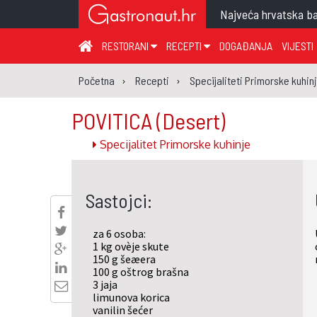
Najveća hrvatska ba
RESTORANI
RECEPTI
DOGAĐANJA
VIJESTI
ZAGREB I ZAGREBAČKA ŽUPANIJA
JUHA
PR
Početna
Recepti
Specijaliteti Primorske kuhin
MEĐIMURSKA ŽUPANIJA
GLAVNO JELO
ME
POVITICA
(Desert)
KARLOVAČKA ŽUPANIJA
PRILOG
UM
Specijalitet Primorske kuhinje
KOPRIVNIČKO-KRIŽEVAČKA ŽUPANIJA
SALATA
DE
PRIMORSKO-GORANSKA ŽUPANIJA
PIZZA
NA
Sastojci:
VIROVITIČKO-PODRAVSKA ŽUPANIJA
BRODSKO-POSAVSKA ŽUPANIJA
za 6 osoba:
OSJEČKO-BARANJSKA ŽUPANIJA
1 kg ovèje skute
150 g šeæera
VUKOVARSKO-SRIJEMSKA ŽUPANIJA
100 g oštrog brašna
3 jaja
ISTARSKA ŽUPANIJA
limunova korica
vanilin šećer