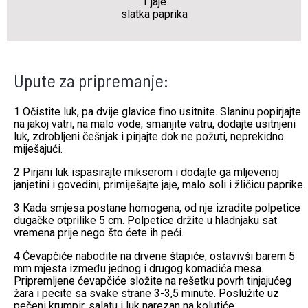
1 jaje
slatka paprika
Upute za pripremanje:
1 Očistite luk, pa dvije glavice fino usitnite. Slaninu popirjajte
na jakoj vatri, na malo vode, smanjite vatru, dodajte usitnjeni
luk, zdrobljeni češnjak i pirjajte dok ne požuti, neprekidno
miješajući.
2 Pirjani luk ispasirajte mikserom i dodajte ga mljevenoj
janjetini i govedini, primiješajte jaje, malo soli i žličicu paprike.
3 Kada smjesa postane homogena, od nje izradite polpetice
dugačke otprilike 5 cm. Polpetice držite u hladnjaku sat
vremena prije nego što ćete ih peći.
4 Ćevapčiće nabodite na drvene štapiće, ostavivši barem 5
mm mjesta između jednog i drugog komadića mesa.
Pripremljene ćevapčiće složite na rešetku povrh tinjajućeg
žara i pecite sa svake strane 3-3,5 minute. Poslužite uz
pečeni krumpir, salatu i luk narezan na kolutiće.