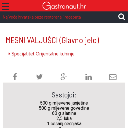
☰
Najveća hrvatska baza restorana i recepata
MESNI VALJUŠCI
(Glavno jelo)
Specijalitet Orijentalne kuhinje
Sastojci:
500 g mljevene janjetine
500 g mljevene govedine
60 g slanine
2,5 luka
1 češanj češnjaka