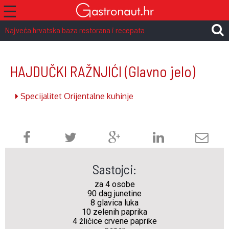
☰
Najveća hrvatska baza restorana i recepata
HAJDUČKI RAŽNJIĆI
(Glavno jelo)
Specijalitet Orijentalne kuhinje
Sastojci:
za 4 osobe
90 dag junetine
8 glavica luka
10 zelenih paprika
4 žličice crvene paprike