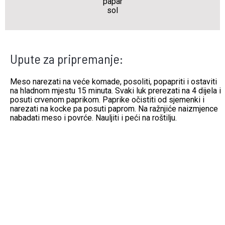
papar
sol
Upute za pripremanje:
Meso narezati na veće komade, posoliti, popapriti i ostaviti
na hladnom mjestu 15 minuta. Svaki luk prerezati na 4 dijela i
posuti crvenom paprikom. Paprike očistiti od sjemenki i
narezati na kocke pa posuti paprom. Na ražnjiće naizmjence
nabadati meso i povrće. Nauljiti i peći na roštilju.