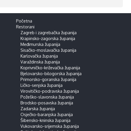
posjeta dobrih znalaca vrhunskih
gastronomskih užitaka, kao i turista koji
posjećuju ove …
Početna
Restorani
Zagreb i zagrebačka županija
Krapinsko-zagorska županija
Međimurska županija
Sisačko-moslavačka županija
Karlovačka županija
Varaždinska županija
Koprivničko-križevačka županija
Bjelovarsko-bilogorska županija
Primorsko-goranska županija
Ličko-senjska županija
Virovitičko-podravska županija
Požeško-slavonska županija
Brodsko-posavska županija
Zadarska županija
Osječko-baranjska županija
Šibensko-kninska županija
Vukovarsko-srijemska županija