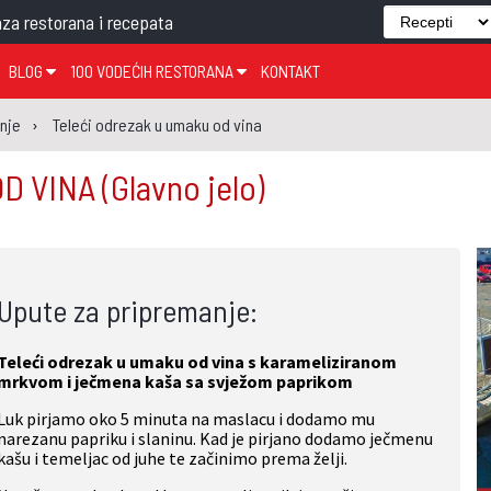
za restorana i recepata
BLOG
100 VODEĆIH RESTORANA
KONTAKT
EDJELO
TEMA TJEDNA
KRAPINSKO-ZAGORSKA ŽUPANIJA
GLASANJE
KNJIGE
ZANIMLJIVOSTI
inje
Teleći odrezak u umaku od vina
ĐUJELO
KLUB
SISAČKO-MOSLAVAČKA ŽUPANIJA
GASTRO REGIJE
OD VINA
(Glavno jelo)
AK
VARAŽDINSKA ŽUPANIJA
SERT
BJELOVARSKO-BILOGORSKA ŽUPANIJA
PICI
LIČKO-SENJSKA ŽUPANIJA
Upute za pripremanje:
POŽEŠKO-SLAVONSKA ŽUPANIJA
ZADARSKA ŽUPANIJA
Teleći odrezak u umaku od vina s karameliziranom
ŠIBENSKO-KNINSKA ŽUPANIJA
mrkvom i ječmena kaša sa svježom paprikom
SPLITSKO-DALMATINSKA ŽUPANIJA
Luk pirjamo oko 5 minuta na maslacu i dodamo mu
narezanu papriku i slaninu. Kad je pirjano dodamo ječmenu
DUBROVAČKO-NERETVANSKA ŽUPANIJA
kašu i temeljac od juhe te začinimo prema želji.