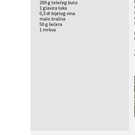
200 g telećeg buta
1 glavica luka
0,3 dl bijelog vina
malo brašna
50 g šećera
1 mrkva