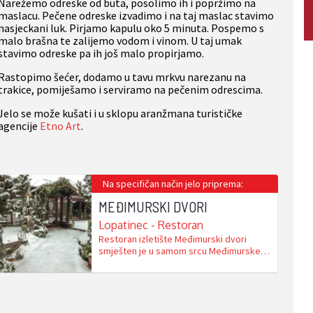
Narežemo odreske od buta, posolimo ih i popržimo na
maslacu. Pečene odreske izvadimo i na taj maslac stavimo
nasjeckani luk. Pirjamo kapulu oko 5 minuta. Pospemo s
malo brašna te zalijemo vodom i vinom. U taj umak
stavimo odreske pa ih još malo propirjamo.
Rastopimo šećer, dodamo u tavu mrkvu narezanu na
trakice, pomiješamo i serviramo na pečenim odrescima.
Jelo se može kušati i u sklopu aranžmana turističke
agencije
Etno Art
.
Na specifičan način jelo priprema:
MEĐIMURSKI DVORI
Lopatinec - Restoran
Restoran izletište Međimurski dvori
smješten je u samom srcu Međi­mur­ske
županije, u živopisnom mjestu Lopatinec,
svega 6 km udaljenom od Čakovca. U
suglasju s bajkovitom prirodom koja ga
okružuje, svojom ljepotom i čarima
nameće se kao nezaobilazno mjesto