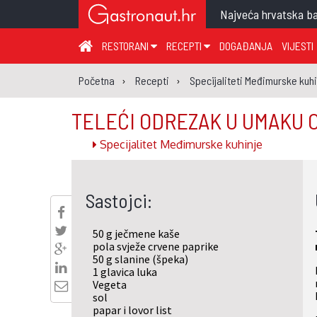
Najveća hrvatska ba
RESTORANI
RECEPTI
DOGAĐANJA
VIJESTI
ZAGREB I ZAGREBAČKA ŽUPANIJA
JUHA
PR
Početna
Recepti
Specijaliteti Međimurske kuh
MEĐIMURSKA ŽUPANIJA
GLAVNO JELO
ME
TELEĆI ODREZAK U UMAKU 
KARLOVAČKA ŽUPANIJA
PRILOG
UM
Specijalitet Međimurske kuhinje
KOPRIVNIČKO-KRIŽEVAČKA ŽUPANIJA
SALATA
DE
PRIMORSKO-GORANSKA ŽUPANIJA
PIZZA
NA
Sastojci:
VIROVITIČKO-PODRAVSKA ŽUPANIJA
BRODSKO-POSAVSKA ŽUPANIJA
50 g ječmene kaše
OSJEČKO-BARANJSKA ŽUPANIJA
pola svježe crvene paprike
50 g slanine (špeka)
VUKOVARSKO-SRIJEMSKA ŽUPANIJA
1 glavica luka
Vegeta
ISTARSKA ŽUPANIJA
sol
papar i lovor list