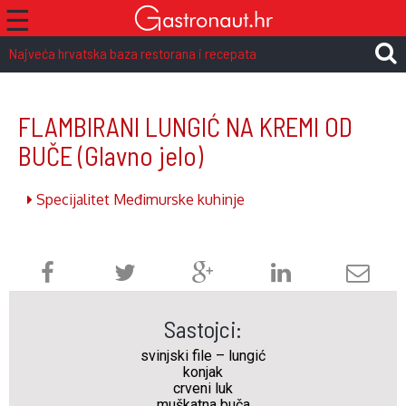
☰
Najveća hrvatska baza restorana i recepata
FLAMBIRANI LUNGIĆ NA KREMI OD
BUČE
(Glavno jelo)
Specijalitet Međimurske kuhinje
Sastojci:
svinjski file – lungić
konjak
crveni luk
muškatna buča