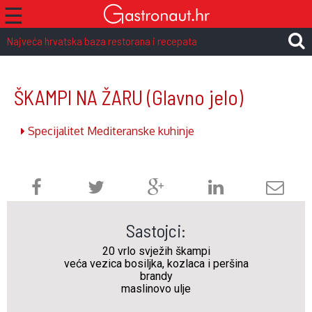
☰
Najveća hrvatska baza restorana i recepata
ŠKAMPI NA ŽARU
(Glavno jelo)
Specijalitet Mediteranske kuhinje
Sastojci:
20 vrlo svježih škampi
veća vezica bosiljka, kozlaca i peršina
brandy
maslinovo ulje