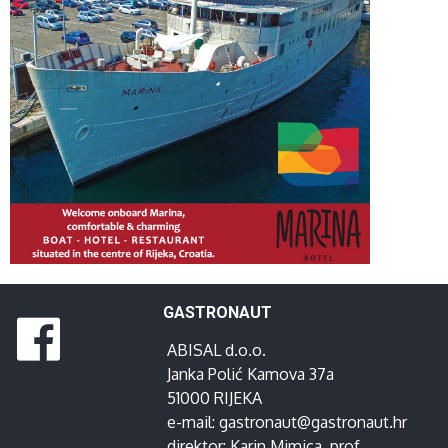
GASTRONAUT
ABISAL d.o.o.
Janka Polić Kamova 37a
51000 RIJEKA
e-mail:
gastronaut@gastronaut.hr
direktor:
Karin Mimica
, prof