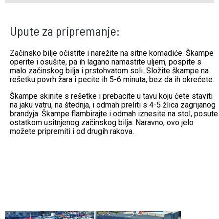
Upute za pripremanje:
Začinsko bilje očistite i narežite na sitne komadiće. Škampe
operite i osušite, pa ih lagano namastite uljem, pospite s
malo začinskog bilja i prstohvatom soli. Složite škampe na
rešetku povrh žara i pecite ih 5-6 minuta, bez da ih okrećete.
Škampe skinite s rešetke i prebacite u tavu koju ćete staviti
na jaku vatru, na štednja, i odmah preliti s 4-5 žlica zagrijanog
brandyja. Škampe flambirajte i odmah iznesite na stol, posute
ostatkom usitnjenog začinskog bilja. Naravno, ovo jelo
možete pripremiti i od drugih rakova.