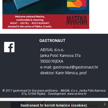
GASTRONAUT
ABISAL d.o.o.
Janka Polić Kamova 37a
51000 RIJEKA
e-mail:
gastronaut@gastronaut.hr
direktor:
Karin Mimica
, prof
© 2017 gastronaut.hr Sva prava pridržana :: ABISAL d.o.o. Janka Polić Kamova
37a, 51000 Rijeka :: Development:
www.on-line.hr
x
Gastronaut.hr koristi kolačiće (cookies).