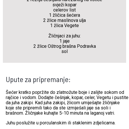
svježi kopar
celerov list
1 žličica šećera
2 žlice maslinova ulja
1 žlica Vegete
Žličnjaci za juhu:
1 jaje
2 žlice Oštrog brašna Podravka
sol
Upute za pripremanje:
Šećer kratko popržite do zlatnožute boje i zalijte sokom od
rajčice i vodom. Dodajte češnjak, kopar, celer, Vegetu i pustite
da juha zakipi. Kad juha zakipi, žlicom umiješajte žličnjake
koje ste pripremili tako da ste izmiješali jaje sa soli i
brašnom. Žličnjake kuhajte 5-10 minuta na laganoj vatri.
Juhu poslužite u porculanskim ili staklenim zdjelicama.