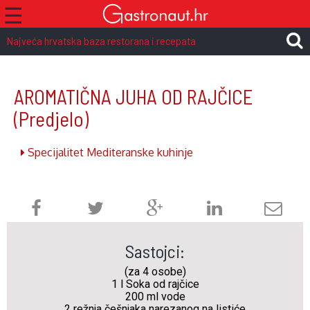
☰
Najveća hrvatska baza restorana i recepata
AROMATIČNA JUHA OD RAJČICE
(Predjelo)
Specijalitet Mediteranske kuhinje
Sastojci:
(za 4 osobe)
1 l Soka od rajčice
200 ml vode
2 režnja češnjaka narezanog na listiće