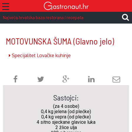
☰
Najveća hrvatska baza restorana i recepata
MOTOVUNSKA ŠUMA
(Glavno jelo)
Specijalitet Lovačke kuhinje
Sastojci:
(za 4 osobe)
0,4 kg jelena (od plećke)
0,4 kg vepra (od plećke)
4 sitno sjeckane glavice luka
2 žlice ulja