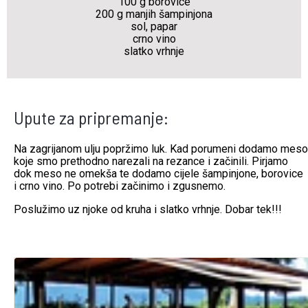
100 g borovice
200 g manjih šampinjona
sol, papar
crno vino
slatko vrhnje
Upute za pripremanje:
Na zagrijanom ulju popržimo luk. Kad porumeni dodamo meso
koje smo prethodno narezali na rezance i začinili. Pirjamo
dok meso ne omekša te dodamo cijele šampinjone, borovice
i crno vino. Po potrebi začinimo i zgusnemo.
Poslužimo uz njoke od kruha i slatko vrhnje. Dobar tek!!!