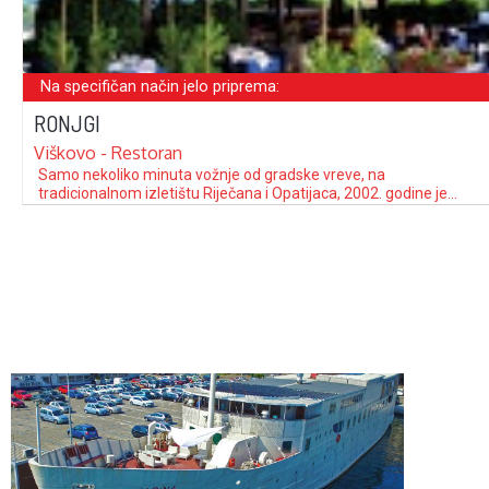
Na specifičan način jelo priprema:
RONJGI
Viškovo - Restoran
Samo nekoliko minuta vožnje od gradske vreve, na
tradicionalnom izletištu Riječana i Opatijaca, 2002. godine je
otvoren restoran Ronjgi kojeg vodi poznati ugostitelj Guido
Mušković. U rodnoj kući jednog od najpoznatijih istarskih
kompozitora Ivana Matetića Ronjgova koji je poznat po
uvođenju istarske notne ljestvice u glazbenu kulturu, smješten
je i …