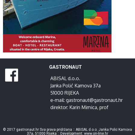
GASTRONAUT
ABISAL d.o.o.
Janka Polić Kamova 37a
51000 RIJEKA
e-mail:
gastronaut@gastronaut.hr
direktor:
Karin Mimica
, prof
© 2017 gastronaut.hr Sva prava pridržana :: ABISAL d.o.o. Janka Polić Kamova
37a, 51000 Rijeka :: Development:
www.on-line.hr