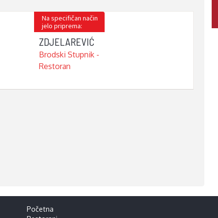
Na specifičan način
jelo priprema:
ZDJELAREVIĆ
Brodski Stupnik -
Restoran
Početna