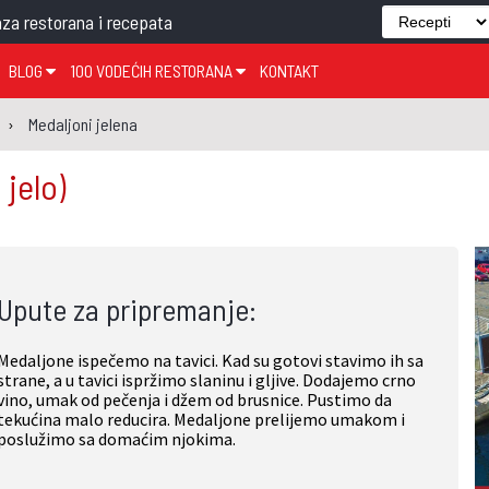
za restorana i recepata
BLOG
100 VODEĆIH RESTORANA
KONTAKT
EDJELO
TEMA TJEDNA
KRAPINSKO-ZAGORSKA ŽUPANIJA
GLASANJE
KNJIGE
ZANIMLJIVOSTI
Medaljoni jelena
ĐUJELO
KLUB
SISAČKO-MOSLAVAČKA ŽUPANIJA
GASTRO REGIJE
 jelo)
AK
VARAŽDINSKA ŽUPANIJA
SERT
BJELOVARSKO-BILOGORSKA ŽUPANIJA
PICI
LIČKO-SENJSKA ŽUPANIJA
Upute za pripremanje:
POŽEŠKO-SLAVONSKA ŽUPANIJA
ZADARSKA ŽUPANIJA
Medaljone ispečemo na tavici. Kad su gotovi stavimo ih sa
ŠIBENSKO-KNINSKA ŽUPANIJA
strane, a u tavici ispržimo slaninu i gljive. Dodajemo crno
vino, umak od pečenja i džem od brusnice. Pustimo da
SPLITSKO-DALMATINSKA ŽUPANIJA
tekućina malo reducira. Medaljone prelijemo umakom i
poslužimo sa domaćim njokima.
DUBROVAČKO-NERETVANSKA ŽUPANIJA