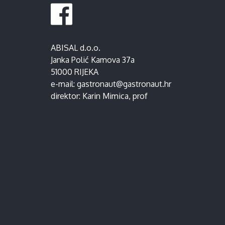
ABISAL d.o.o.
Janka Polić Kamova 37a
51000 RIJEKA
e-mail:
gastronaut@gastronaut.hr
direktor:
Karin Mimica
, prof