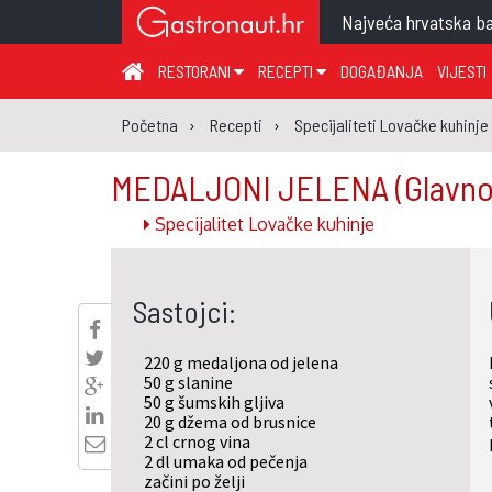
Najveća hrvatska ba
RESTORANI
RECEPTI
DOGAĐANJA
VIJESTI
ZAGREB I ZAGREBAČKA ŽUPANIJA
JUHA
PR
Početna
Recepti
Specijaliteti Lovačke kuhinje
MEĐIMURSKA ŽUPANIJA
GLAVNO JELO
ME
MEDALJONI JELENA
(Glavno
KARLOVAČKA ŽUPANIJA
PRILOG
UM
Specijalitet Lovačke kuhinje
KOPRIVNIČKO-KRIŽEVAČKA ŽUPANIJA
SALATA
DE
PRIMORSKO-GORANSKA ŽUPANIJA
PIZZA
NA
Sastojci:
VIROVITIČKO-PODRAVSKA ŽUPANIJA
BRODSKO-POSAVSKA ŽUPANIJA
220 g medaljona od jelena
OSJEČKO-BARANJSKA ŽUPANIJA
50 g slanine
50 g šumskih gljiva
VUKOVARSKO-SRIJEMSKA ŽUPANIJA
20 g džema od brusnice
2 cl crnog vina
ISTARSKA ŽUPANIJA
2 dl umaka od pečenja
začini po želji