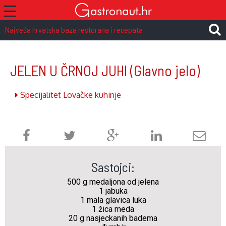
☰
Najveća hrvatska baza restorana i recepata
JELEN U ČRNOJ JUHI
(Glavno jelo)
Specijalitet Lovačke kuhinje
Sastojci:
500 g medaljona od jelena
1 jabuka
1 mala glavica luka
1 žica meda
20 g nasjeckanih badema