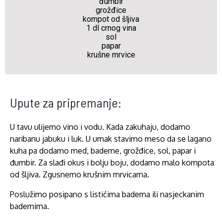
đumbir
grožđice
kompot od šljiva
1 dl crnog vina
sol
papar
krušne mrvice
Upute za pripremanje:
U tavu ulijemo vino i vodu. Kada zakuhaju, dodamo
naribanu jabuku i luk. U umak stavimo meso da se lagano
kuha pa dodamo med, bademe, grožđice, sol, papar i
đumbir. Za slađi okus i bolju boju, dodamo malo kompota
od šljiva. Zgusnemo krušnim mrvicama.
Poslužimo posipano s listićima badema ili nasjeckanim
bademima.