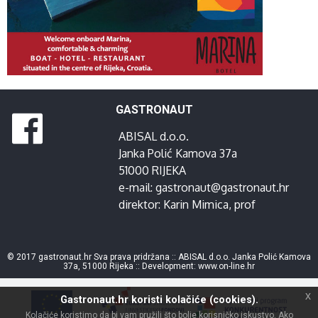
GASTRONAUT
ABISAL d.o.o.
Janka Polić Kamova 37a
51000 RIJEKA
e-mail:
gastronaut@gastronaut.hr
direktor:
Karin Mimica
, prof
© 2017 gastronaut.hr Sva prava pridržana :: ABISAL d.o.o. Janka Polić Kamova
37a, 51000 Rijeka :: Development:
www.on-line.hr
x
Gastronaut.hr koristi kolačiće (cookies).
Kolačiće koristimo da bi vam pružili što bolje korisničko iskustvo. Ako