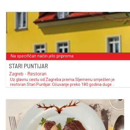
Na specifičan način jelo priprema:
STARI PUNTIJAR
Zagreb - Restoran
Uz glavnu cestu od Zagreba prema Sljemenu smješten je
restoran Stari Puntijar. Očuvanje preko 180 godina duge
obiteljske ugostiteljske tradicije sada je u rukama Zlatka
Puntijara. Uz vlastito parkiralište i veliku ljetnu terasu, u sali
restorana ukrašenoj starim slikama, starim oružjem, lovačkim
trofejima i starim stropnim i zidnim svijećnjacima može …