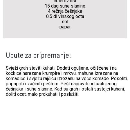
celerov list
15 dag suhe slanine
4 režnja češnjaka
0,5 dl vinskog
octa
sol
papar
Upute za pripremanje:
Svježi grah staviti kuhati. Dodati oguljene, očišćene i na
kockice narezane krumpire i mrkvu, mahune izrezane na
komadiće i svježu rajčicu izrezanu na veće komade. Posoliti,
popapriti i začiniti peštom. Pešt napraviti od usitnjenog
češnjaka i suhe slanine. Kad su grah i ostali sastojci kuhani,
doliti ocat, malo prokuhati i poslužiti.