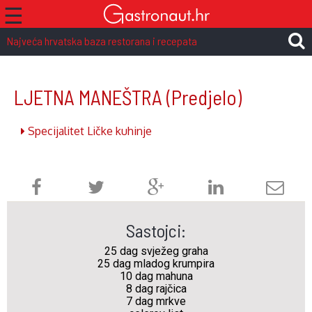
☰
Najveća hrvatska baza restorana i recepata
LJETNA MANEŠTRA
(Predjelo)
Specijalitet Ličke kuhinje
Sastojci:
25 dag svježeg graha
25 dag mladog krumpira
10 dag mahuna
8 dag rajčica
7 dag mrkve