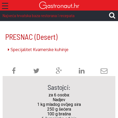
☰
Najveća hrvatska baza restorana i recepata
PRESNAC
(Desert)
Specijalitet Kvarnerske kuhinje
Sastojci:
za 6 osoba:
Nadjev
1 kg mladog ovčjeg sira
250 g šećera
100 g brašna