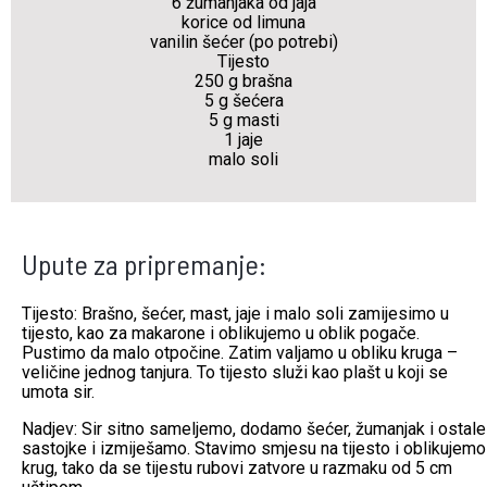
6 žumanjaka od jaja
korice od limuna
vanilin šećer (po potrebi)
Tijesto
250 g brašna
5 g šećera
5 g masti
1 jaje
malo soli
Upute za pripremanje:
Tijesto: Brašno, šećer, mast, jaje i malo soli zamijesimo u
tijesto, kao za makarone i oblikujemo u oblik pogače.
Pustimo da malo otpočine. Zatim valjamo u obliku kruga –
veličine jednog tanjura. To tijesto služi kao plašt u koji se
umota sir.
Nadjev: Sir sitno sameljemo, dodamo šećer, žumanjak i ostale
sastojke i izmiješamo. Stavimo smjesu na tijesto i oblikujemo
krug, tako da se tijestu rubovi zatvore u razmaku od 5 cm