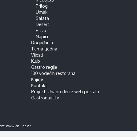
Prilog
Umak
Salata
Desert
Pizza
Napici
Događanja
Tema tjedna
Vijesti
Klub
Gastro regije
100 vodećih restorana
Knjige
Kontakt
Projekt: Unapređenje web portala
Gastronaut.hr
ent:
www.on-line.hr