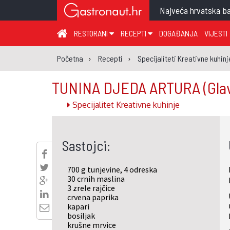
Najveća hrvatska ba
RESTORANI
RECEPTI
DOGAĐANJA
VIJESTI
ZAGREB I ZAGREBAČKA ŽUPANIJA
JUHA
PR
Početna
Recepti
Specijaliteti Kreativne kuhinj
MEĐIMURSKA ŽUPANIJA
GLAVNO JELO
ME
TUNINA DJEDA ARTURA
(Gla
KARLOVAČKA ŽUPANIJA
PRILOG
UM
Specijalitet Kreativne kuhinje
KOPRIVNIČKO-KRIŽEVAČKA ŽUPANIJA
SALATA
DE
PRIMORSKO-GORANSKA ŽUPANIJA
PIZZA
NA
Sastojci:
VIROVITIČKO-PODRAVSKA ŽUPANIJA
BRODSKO-POSAVSKA ŽUPANIJA
700 g tunjevine, 4 odreska
OSJEČKO-BARANJSKA ŽUPANIJA
30 crnih maslina
3 zrele rajčice
VUKOVARSKO-SRIJEMSKA ŽUPANIJA
crvena paprika
kapari
ISTARSKA ŽUPANIJA
bosiljak
krušne mrvice