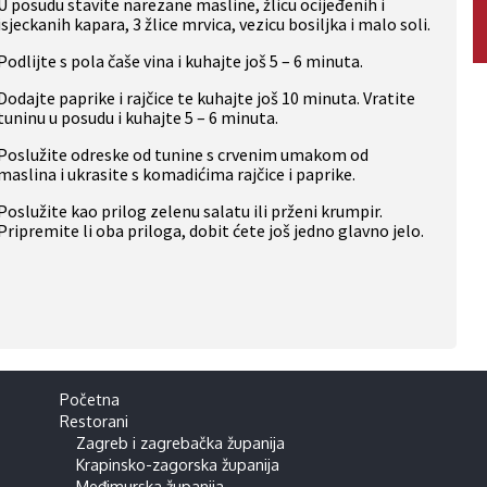
U posudu stavite narezane masline, žlicu ocijeđenih i
isjeckanih kapara, 3 žlice mrvica, vezicu bosiljka i malo soli.
Podlijte s pola čaše vina i kuhajte još 5 – 6 minuta.
Dodajte paprike i rajčice te kuhajte još 10 minuta. Vratite
tuninu u posudu i kuhajte 5 – 6 minuta.
Poslužite odreske od tunine s crvenim umakom od
maslina i ukrasite s komadićima rajčice i paprike.
Poslužite kao prilog zelenu salatu ili prženi krumpir.
Pripremite li oba priloga, dobit ćete još jedno glavno jelo.
Početna
Restorani
Zagreb i zagrebačka županija
Krapinsko-zagorska županija
Međimurska županija