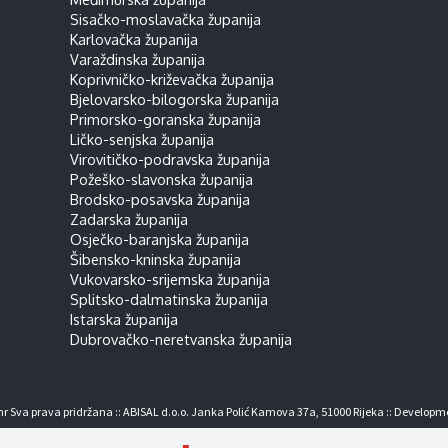
Sisačko-moslavačka županija
Karlovačka županija
Varaždinska županija
Koprivničko-križevačka županija
Bjelovarsko-bilogorska županija
Primorsko-goranska županija
Ličko-senjska županija
Virovitičko-podravska županija
Požeško-slavonska županija
Brodsko-posavska županija
Zadarska županija
Osječko-baranjska županija
Šibensko-kninska županija
Vukovarsko-srijemska županija
Splitsko-dalmatinska županija
Istarska županija
Dubrovačko-neretvanska županija
r Sva prava pridržana :: ABISAL d.o.o. Janka Polić Kamova 37a, 51000 Rijeka :: Developm