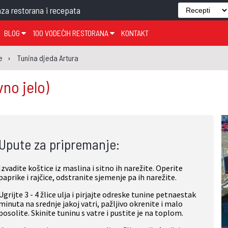
za restorana i recepata
BLOG
100 VODEĆIH RESTORANA
KONTAKT
EDJELO
TEMA TJEDNA
KRAPINSKO-ZAGORSKA ŽUPANIJA
GLASANJE
KNJIGE
ZANIMLJIVOSTI
e
Tunina djeda Artura
ĐUJELO
KLUB
SISAČKO-MOSLAVAČKA ŽUPANIJA
GASTRO REGIJE
vno jelo)
AK
VARAŽDINSKA ŽUPANIJA
SERT
BJELOVARSKO-BILOGORSKA ŽUPANIJA
PICI
LIČKO-SENJSKA ŽUPANIJA
Upute za pripremanje:
POŽEŠKO-SLAVONSKA ŽUPANIJA
ZADARSKA ŽUPANIJA
Izvadite koštice iz maslina i sitno ih narežite. Operite
ŠIBENSKO-KNINSKA ŽUPANIJA
paprike i rajčice, odstranite sjemenje pa ih narežite.
SPLITSKO-DALMATINSKA ŽUPANIJA
Ugrijte 3 - 4 žlice ulja i pirjajte odreske tunine petnaestak
minuta na srednje jakoj vatri, pažljivo okrenite i malo
DUBROVAČKO-NERETVANSKA ŽUPANIJA
posolite. Skinite tuninu s vatre i pustite je na toplom.