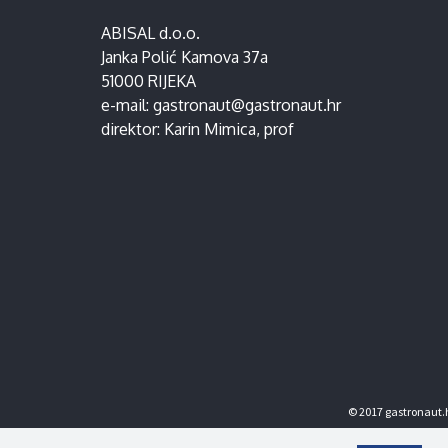
ABISAL d.o.o.
Janka Polić Kamova 37a
51000 RIJEKA
e-mail:
gastronaut@gastronaut.hr
direktor:
Karin Mimica
, prof
© 2017 gastronaut.h