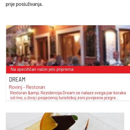
prije posluživanja.
Na specifičan način jelo priprema:
DREAM
Rovinj - Restoran
Restoran &amp; Rezi­den­cija Dream se nalaze svega par koraka
od rive, u živoj i posjećenoj turističkoj zoni povijesne jezgre
starog grada Rovinja. Smješten je u objektu iz 19. stoljeća
kojega su vlasnici dipl. ing. građ. Amir Kadunić i prof. Darija
Kadunić u cijelosti temeljito, građevinski i arhitektonski
rekonstruirali s naglaskom …