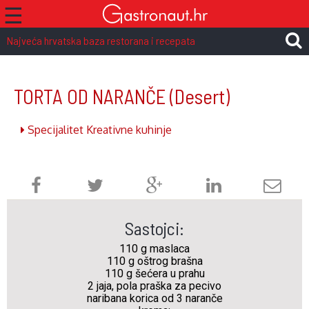
☰
Najveća hrvatska baza restorana i recepata
TORTA OD NARANČE
(Desert)
Specijalitet Kreativne kuhinje
Sastojci:
110 g maslaca
110 g oštrog brašna
110 g šećera u prahu
2 jaja, pola praška za pecivo
naribana korica od 3 naranče