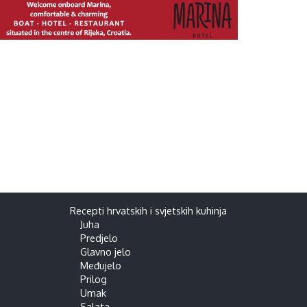
Recepti hrvatskih i svjetskih kuhinja
Juha
Predjelo
Glavno jelo
Međujelo
Prilog
Umak
Salata