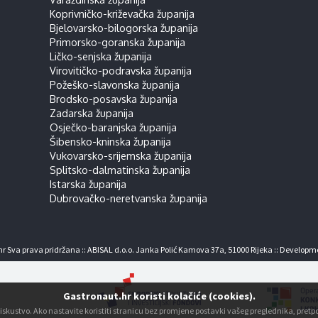
Koprivničko-križevačka županija
Bjelovarsko-bilogorska županija
Primorsko-goranska županija
Ličko-senjska županija
Virovitičko-podravska županija
Požeško-slavonska županija
Brodsko-posavska županija
Zadarska županija
Osječko-baranjska županija
Šibensko-kninska županija
Vukovarsko-srijemska županija
Splitsko-dalmatinska županija
Istarska županija
Dubrovačko-neretvanska županija
r Sva prava pridržana :: ABISAL d.o.o. Janka Polić Kamova 37a, 51000 Rijeka :: Developm
Gastronaut.hr koristi kolačiće (cookies).
ko iskustvo. Ako nastavite koristiti stranicu bez promjene postavki vašeg preglednika, pre