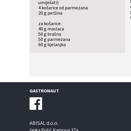
umiješati)
4 košarice od parmezana
20 g peršina
za košarice:
40 g maslaca
50 g brašna
50 g parmezana
60 g bjelanjka
GASTRONAUT
ABISAL d.o.o.
Janka Polić Kamova 37a