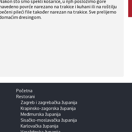
Nakon što smo spekli košarice, u njih posložimo gore
navedeno povrće narezano na trakice i kuhani ili na roštilju
pečeni pileći file također narezan na trakice. Sve prelijemo
domaćim dresingom.
Početna
Restorani
Zagreb i zagrebačka županija
Krapinsko-zagorska županija
Međimurska županija
Sisačko-moslavačka županija
Karlovačka županija
Varaždinska županija