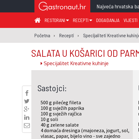
Najveća hrvatska ba
RESTORANI
RECEPTI
DOGAĐANJA
VIJESTI
ZAGREB I ZAGREBAČKA ŽUPANIJA
JUHA
PR
Početna
Recepti
Specijaliteti Kreativne kuhinj
MEĐIMURSKA ŽUPANIJA
GLAVNO JELO
ME
SALATA U KOŠARICI OD PA
KARLOVAČKA ŽUPANIJA
PRILOG
UM
Specijalitet Kreativne kuhinje
KOPRIVNIČKO-KRIŽEVAČKA ŽUPANIJA
SALATA
DE
PRIMORSKO-GORANSKA ŽUPANIJA
PIZZA
NA
Sastojci:
VIROVITIČKO-PODRAVSKA ŽUPANIJA
BRODSKO-POSAVSKA ŽUPANIJA
500 g pilećeg fileta
OSJEČKO-BARANJSKA ŽUPANIJA
100 g svježih paprika
100 g svježih rajčica
VUKOVARSKO-SRIJEMSKA ŽUPANIJA
10 g soli
40 g zelene salate
ISTARSKA ŽUPANIJA
4 domaća dresinga (majoneza, jogurt, sol,
vlasac, papar, bijelo vino - sve zajedno