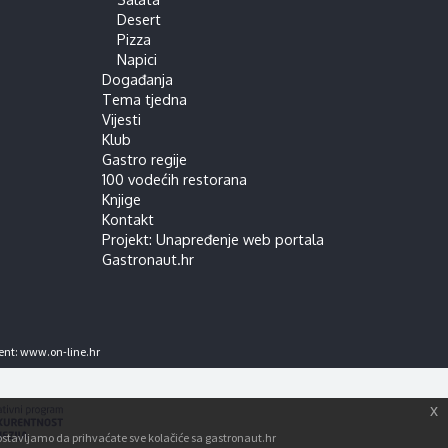
Desert
Pizza
Napici
Događanja
Tema tjedna
Vijesti
Klub
Gastro regije
100 vodećih restorana
Knjige
Kontakt
Projekt: Unapređenje web portala
Gastronaut.hr
ent:
www.on-line.hr
x
tpostavljamo da prihvaćate sve kolačiće sa gastronaut.hr