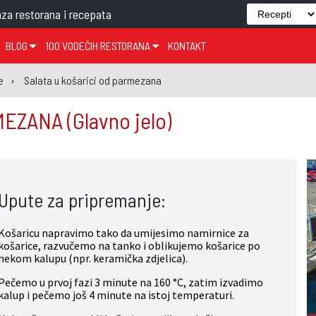
za restorana i recepata
BLOG
100 VODEĆIH RESTORANA
KONTAKT
EDJELO
TEMA TJEDNA
KRAPINSKO-ZAGORSKA ŽUPANIJA
GLASANJE
KNJIGE
ZANIMLJIVOSTI
e
Salata u košarici od parmezana
ĐUJELO
KLUB
SISAČKO-MOSLAVAČKA ŽUPANIJA
GASTRO REGIJE
RMEZANA
(Glavno jelo)
AK
VARAŽDINSKA ŽUPANIJA
SERT
BJELOVARSKO-BILOGORSKA ŽUPANIJA
PICI
LIČKO-SENJSKA ŽUPANIJA
Upute za pripremanje:
POŽEŠKO-SLAVONSKA ŽUPANIJA
ZADARSKA ŽUPANIJA
Košaricu napravimo tako da umijesimo namirnice za
ŠIBENSKO-KNINSKA ŽUPANIJA
košarice, razvučemo na tanko i oblikujemo košarice po
nekom kalupu (npr. keramička zdjelica).
SPLITSKO-DALMATINSKA ŽUPANIJA
Pečemo u prvoj fazi 3 minute na 160 °C, zatim izvadimo
DUBROVAČKO-NERETVANSKA ŽUPANIJA
kalup i pečemo još 4 minute na istoj temperaturi.