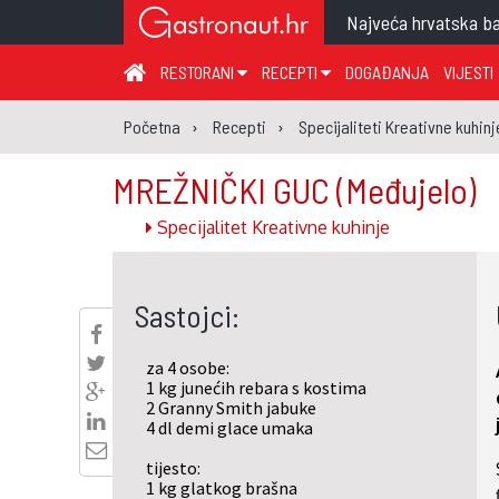
Najveća hrvatska ba
RESTORANI
RECEPTI
DOGAĐANJA
VIJESTI
ZAGREB I ZAGREBAČKA ŽUPANIJA
JUHA
PR
Početna
Recepti
Specijaliteti Kreativne kuhinj
MEĐIMURSKA ŽUPANIJA
GLAVNO JELO
ME
MREŽNIČKI GUC
(Međujelo)
KARLOVAČKA ŽUPANIJA
PRILOG
UM
Specijalitet Kreativne kuhinje
KOPRIVNIČKO-KRIŽEVAČKA ŽUPANIJA
SALATA
DE
PRIMORSKO-GORANSKA ŽUPANIJA
PIZZA
NA
Sastojci:
VIROVITIČKO-PODRAVSKA ŽUPANIJA
BRODSKO-POSAVSKA ŽUPANIJA
za 4 osobe:
OSJEČKO-BARANJSKA ŽUPANIJA
1 kg junećih rebara s kostima
2 Granny Smith jabuke
VUKOVARSKO-SRIJEMSKA ŽUPANIJA
4 dl demi glace umaka
ISTARSKA ŽUPANIJA
tijesto:
1 kg glatkog brašna