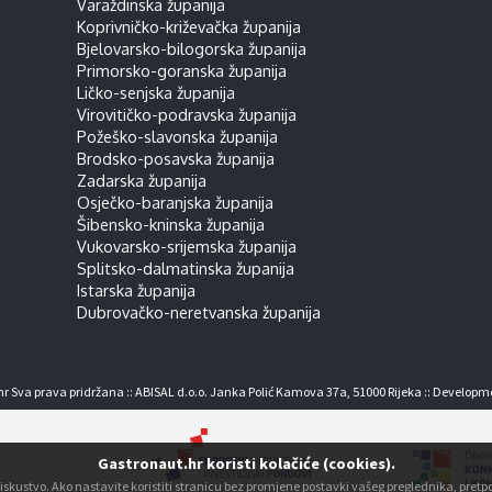
Varaždinska županija
Koprivničko-križevačka županija
Bjelovarsko-bilogorska županija
Primorsko-goranska županija
Ličko-senjska županija
Virovitičko-podravska županija
Požeško-slavonska županija
Brodsko-posavska županija
Zadarska županija
Osječko-baranjska županija
Šibensko-kninska županija
Vukovarsko-srijemska županija
Splitsko-dalmatinska županija
Istarska županija
Dubrovačko-neretvanska županija
r Sva prava pridržana :: ABISAL d.o.o. Janka Polić Kamova 37a, 51000 Rijeka :: Developm
Gastronaut.hr koristi kolačiće (cookies).
ko iskustvo. Ako nastavite koristiti stranicu bez promjene postavki vašeg preglednika, pre