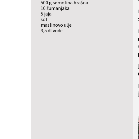
500 g semolina brašna
10 žumanjaka
5 jaja
sol
maslinovo ulje
3,5 dl vode