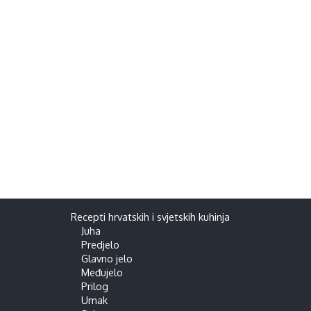
Recepti hrvatskih i svjetskih kuhinja
Juha
Predjelo
Glavno jelo
Međujelo
Prilog
Umak