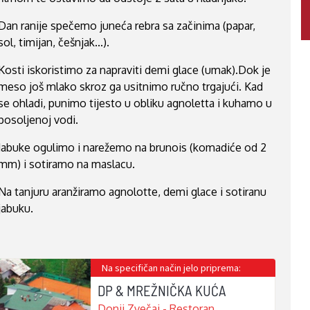
Dan ranije spečemo juneća rebra sa začinima (papar,
sol, timijan, češnjak...).
Kosti iskoristimo za napraviti demi glace (umak).Dok je
meso još mlako skroz ga usitnimo ručno trgajući. Kad
se ohladi, punimo tijesto u obliku agnoletta i kuhamo u
posoljenoj vodi.
Jabuke ogulimo i narežemo na brunois (komadiće od 2
mm) i sotiramo na maslacu.
Na tanjuru aranžiramo agnolotte, demi glace i sotiranu
jabuku.
Na specifičan način jelo priprema:
DP & MREŽNIČKA KUĆA
Donji Zvečaj - Restoran