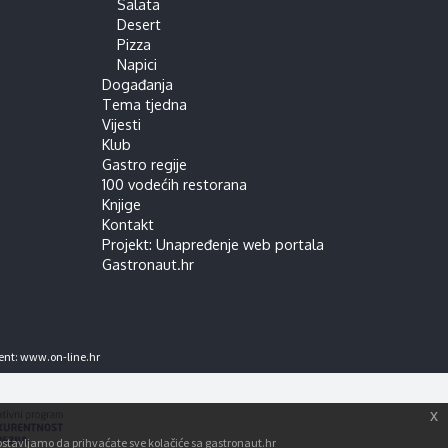
Salata
Desert
Pizza
Napici
Događanja
Tema tjedna
Vijesti
Klub
Gastro regije
100 vodećih restorana
Knjige
Kontakt
Projekt: Unapređenje web portala
Gastronaut.hr
ent:
www.on-line.hr
x
tpostavljamo da prihvaćate sve kolačiće sa gastronaut.hr