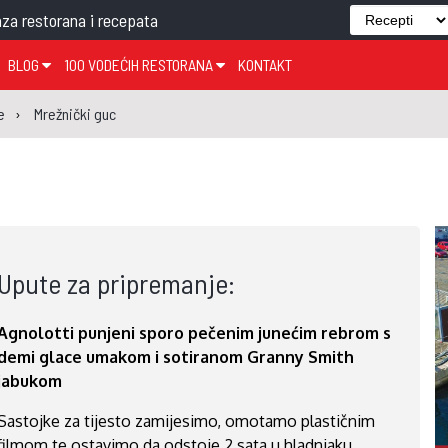
za restorana i recepata
BLOG
100 VODEĆIH RESTORANA
KONTAKT
EDJELO
TEMA TJEDNA
KRAPINSKO-ZAGORSKA ŽUPANIJA
GLASANJE
KNJIGE
ZANIMLJIVOSTI
e
Mrežnički guc
ĐUJELO
KLUB
SISAČKO-MOSLAVAČKA ŽUPANIJA
GASTRO REGIJE
AK
VARAŽDINSKA ŽUPANIJA
SERT
BJELOVARSKO-BILOGORSKA ŽUPANIJA
PICI
LIČKO-SENJSKA ŽUPANIJA
Upute za pripremanje:
POŽEŠKO-SLAVONSKA ŽUPANIJA
ZADARSKA ŽUPANIJA
Agnolotti punjeni sporo pečenim junećim rebrom s
ŠIBENSKO-KNINSKA ŽUPANIJA
demi glace umakom i sotiranom Granny Smith
SPLITSKO-DALMATINSKA ŽUPANIJA
jabukom
DUBROVAČKO-NERETVANSKA ŽUPANIJA
Sastojke za tijesto zamijesimo, omotamo plastičnim
filmom te ostavimo da odstoje 2 sata u hladnjaku.