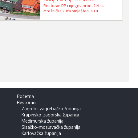
Restoran DP i njegov produžetak
Mrežnička kuća smješteni su u
živopisnom selu Donji Zvečaj pokraj Duga
Rese na obalama prekrasne rijeke
Mrežnice. U vlasništvu su obitelji
Vukmanić koja više od 40 godina
uspješno spaja tradicionalna jela i
moderno kulinarstvo u posebnu
gastronomsku priču. Započeli su ranih
devedesetih godina, kada se …
Početna
Restorani
Zagreb i zagrebačka županija
Krapinsko-zagorska županija
Međimurska županija
Sisačko-moslavačka županija
Karlovačka županija