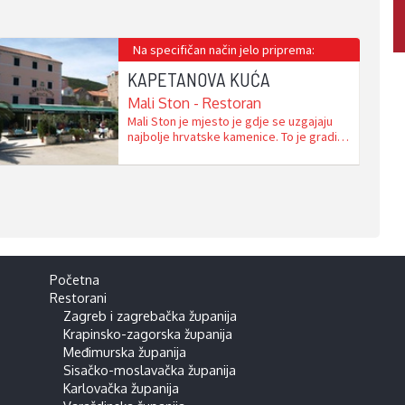
Na specifičan način jelo priprema:
KAPETANOVA KUĆA
Mali Ston - Restoran
Mali Ston je mjesto je gdje se uzgajaju
najbolje hrvatske kamenice. To je gradić
poznat po najdužim obrambenim
zidinama u Europi i po staroj solani. Od
Dubrovnika je udaljen samo pola sata
vožnje u smjeru Splita i na početku je
poluotoka Pelješca. U tom lijepom
akvatoriju smjestilo se poduzetničko
carstvo …
Početna
Restorani
Zagreb i zagrebačka županija
Krapinsko-zagorska županija
Međimurska županija
Sisačko-moslavačka županija
Karlovačka županija