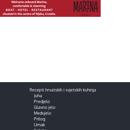
Recepti hrvatskih i svjetskih kuhinja
Juha
Predjelo
Glavno jelo
Međujelo
Prilog
Umak