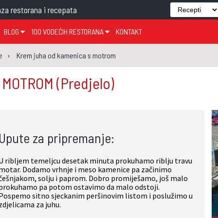
za restorana i recepata
BLOG
100 VODEĆIH RESTORANA
KONTAKT
EDJELO
TEMA TJEDNA
KRAPINSKO-ZAGORSKA ŽUPANIJA
GLASANJE
KNJIGE
ZANIMLJIVOSTI
e
Krem juha od kamenica s motrom
ĐUJELO
KLUB
SISAČKO-MOSLAVAČKA ŽUPANIJA
GASTRO REGIJE
S MOTROM
(Predjelo)
AK
VARAŽDINSKA ŽUPANIJA
SERT
BJELOVARSKO-BILOGORSKA ŽUPANIJA
PICI
LIČKO-SENJSKA ŽUPANIJA
Upute za pripremanje:
POŽEŠKO-SLAVONSKA ŽUPANIJA
ZADARSKA ŽUPANIJA
U ribljem temeljcu desetak minuta prokuhamo riblju travu
ŠIBENSKO-KNINSKA ŽUPANIJA
motar. Dodamo vrhnje i meso kamenice pa začinimo
češnjakom, solju i paprom. Dobro promiješamo, još malo
SPLITSKO-DALMATINSKA ŽUPANIJA
prokuhamo pa potom ostavimo da malo odstoji.
Pospemo sitno sjeckanim peršinovim listom i poslužimo u
DUBROVAČKO-NERETVANSKA ŽUPANIJA
zdjelicama za juhu.