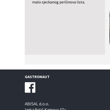
malo sjeckanog peršinova lista.
GASTRONAUT
ABISAL d.o.o.
Janka Polić Kamova 37a