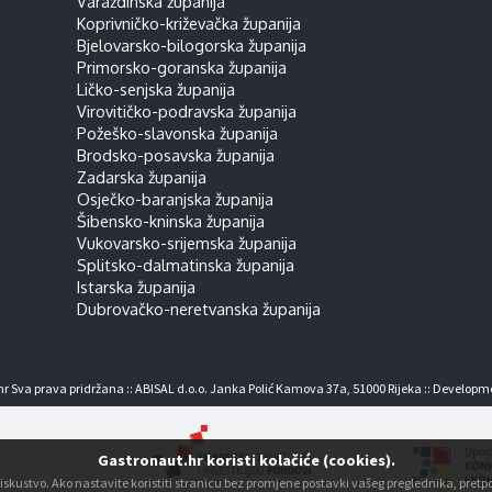
Varaždinska županija
Koprivničko-križevačka županija
Bjelovarsko-bilogorska županija
Primorsko-goranska županija
Ličko-senjska županija
Virovitičko-podravska županija
Požeško-slavonska županija
Brodsko-posavska županija
Zadarska županija
Osječko-baranjska županija
Šibensko-kninska županija
Vukovarsko-srijemska županija
Splitsko-dalmatinska županija
Istarska županija
Dubrovačko-neretvanska županija
r Sva prava pridržana :: ABISAL d.o.o. Janka Polić Kamova 37a, 51000 Rijeka :: Developm
Gastronaut.hr koristi kolačiće (cookies).
ko iskustvo. Ako nastavite koristiti stranicu bez promjene postavki vašeg preglednika, pre