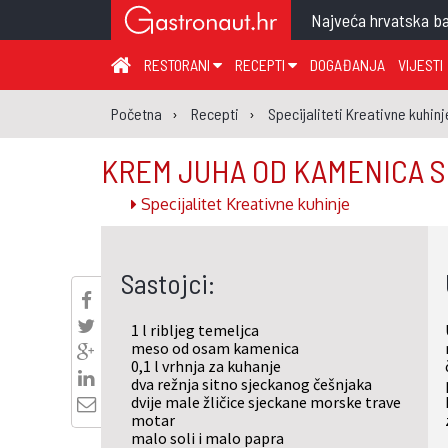
Najveća hrvatska ba
RESTORANI
RECEPTI
DOGAĐANJA
VIJESTI
ZAGREB I ZAGREBAČKA ŽUPANIJA
JUHA
PR
Početna
Recepti
Specijaliteti Kreativne kuhinj
MEĐIMURSKA ŽUPANIJA
GLAVNO JELO
ME
KREM JUHA OD KAMENICA 
KARLOVAČKA ŽUPANIJA
PRILOG
UM
Specijalitet Kreativne kuhinje
KOPRIVNIČKO-KRIŽEVAČKA ŽUPANIJA
SALATA
DE
PRIMORSKO-GORANSKA ŽUPANIJA
PIZZA
NA
Sastojci:
VIROVITIČKO-PODRAVSKA ŽUPANIJA
BRODSKO-POSAVSKA ŽUPANIJA
1 l ribljeg temeljca
OSJEČKO-BARANJSKA ŽUPANIJA
meso od osam kamenica
0,1 l
vrhnja za kuhanje
VUKOVARSKO-SRIJEMSKA ŽUPANIJA
dva režnja sitno sjeckanog češnjaka
dvije male žličice sjeckane morske trave
ISTARSKA ŽUPANIJA
motar
malo soli i malo papra