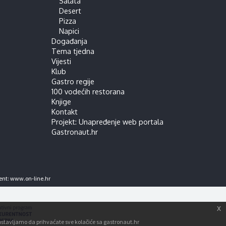
Salata
Desert
Pizza
Napici
Događanja
Tema tjedna
Vijesti
Klub
Gastro regije
100 vodećih restorana
Knjige
Kontakt
Projekt: Unapređenje web portala
Gastronaut.hr
ent:
www.on-line.hr
x
tpostavljamo da prihvaćate sve kolačiće sa gastronaut.hr