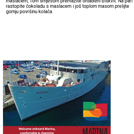
maslacem, Tom smjesom premažite ohlađeni biskvit. Na pari
rastopite čokoladu s maslacem i još toplom masom prelijte
gornju površinu kolača.