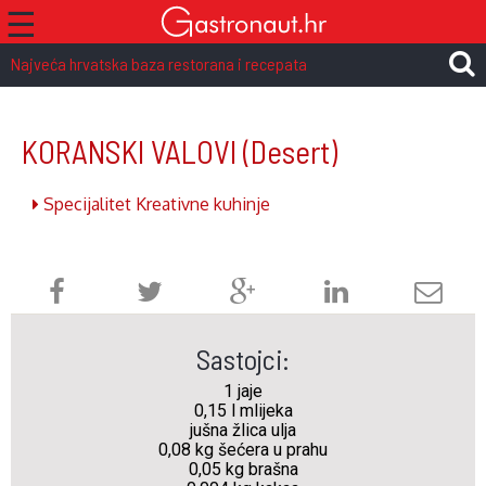
☰
Najveća hrvatska baza restorana i recepata
KORANSKI VALOVI
(Desert)
Specijalitet Kreativne kuhinje
Sastojci:
1 jaje
0,15 l mlijeka
jušna žlica ulja
0,08 kg šećera u prahu
0,05 kg brašna