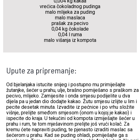
0,004 kg kakaa
vrećica čokoladnog pudinga
malo mlijeka za puding
malo maslaca
prašak za pecivo
0,04 kg čokolade
0,04 l ruma
malo višanja iz kompota
Upute za pripremanje:
Od bjelanjaka istucite snijeg i postupno mu primiješajte
žutanjke, šećer u prahu, ulje, brašno pomiješano s praškom za
pecivo, mlijeko. Zamijesite i onda smjesu podijelite u dva
dijela pa u jedan dio dodajte kakao. Žutu smjesu izlijte u lim i
pecite desetak minuta. Izvadite iz pećnice i po vrhu složite
višnje, prelijte smeđom smjesom (onom u kojoj je kakao) i
ispecite do kraja. U tekućini od kompota izmiješajte šećer u
prahu i rum, te tom mješavinom prelijte još vrući kolač. Za
kremu ćete napraviti puding, te pjenasto izraditi maslac sa
šećerom u prahu. Kad se puding ohladi, pomiješajte ga s