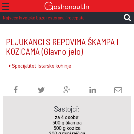
☰
Najveća hrvatska baza restorana i recepata
PLJUKANCI S REPOVIMA ŠKAMPA I
KOZICAMA
(Glavno jelo)
Specijalitet Istarske kuhinje
Sastojci:
za 4 osobe:
500 g škampa
500 g kozica
300 g mini rajčica