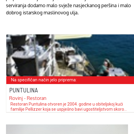
serviranja dodamo malo svježe nasjeckanog peršina i malo
dobrog istarskog maslinovog ulja.
Na specifičan način jelo priprema:
PUNTULINA
Rovinj - Restoran
Restoran Puntulina otvoren je 2004. godine u obiteljskoj kući
familije Pellizzer koja se uspješno bavi ugostiteljstvom skoro
pola stoljeća. Corrado Pellizzer (senior) je pionir rovinjskog i
hrvatskog turizma. Restoran se nalazi u starogradskoj jezgri, a
njegove terase su na samoj obali mora, s predivnim pogledom
na otok Sveta Katarina i …