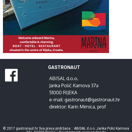
GASTRONAUT
ABISAL d.o.o.
Janka Polić Kamova 37a
51000 RIJEKA
e-mail:
gastronaut@gastronaut.hr
direktor:
Karin Mimica
, prof
© 2017 gastronaut.hr Sva prava pridržana :: ABISAL d.o.o. Janka Polić Kamova