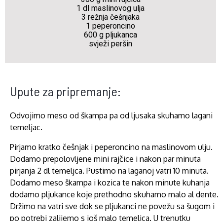
1 dl maslinovog ulja
3 režnja češnjaka
1 peperoncino
600 g pljukanca
svježi peršin
Upute za pripremanje:
Odvojimo meso od škampa pa od ljusaka skuhamo lagani
temeljac.
Pirjamo kratko češnjak i peperoncino na maslinovom ulju.
Dodamo prepolovljene mini rajčice i nakon par minuta
pirjanja 2 dl temeljca. Pustimo na laganoj vatri 10 minuta.
Dodamo meso škampa i kozica te nakon minute kuhanja
dodamo pljukance koje prethodno skuhamo malo al dente.
Držimo na vatri sve dok se pljukanci ne povežu sa šugom i
po potrebi zalijemo s još malo temeljca. U trenutku