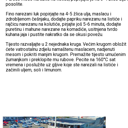
posolite.
Fino narezani luk popirjajte na 4-5 žlica ulja, maslacu i
zdrobljenom češnjaku, dodajte papriku narezanu na listiće i
rajčicu narezanu na kolutiće, pirjajte još 5-6 minuta, dodajte
puretinu i mahune narezane na komadiće, usitnjena tvrdo
kuhana jaja i pustite nakratko da se okusi povežu.
Tijesto razvaljajte u 2 nejednaka kruga. Većim krugom obložit
ćete vatrostalnu zdjelu namaštenu maslacem, nadjenuti
mesom i pokriti manjim krugom. Premažite tijesto umućenim
žumanjkom i preklopite mu rubove. Pecite na 160°C sat
vremena i poslužite uz gljive koje ste narezali na listiće i
začinili uljem, soli i limunom.