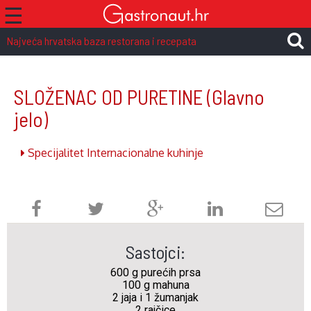
☰
Najveća hrvatska baza restorana i recepata
SLOŽENAC OD PURETINE
(Glavno
jelo)
Specijalitet Internacionalne kuhinje
Sastojci:
600 g purećih prsa
100 g mahuna
2 jaja i 1 žumanjak
2 rajčice