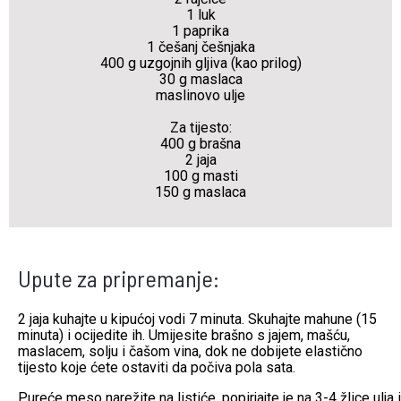
1 luk
1 paprika
1 češanj češnjaka
400 g uzgojnih gljiva (kao prilog)
30 g maslaca
maslinovo ulje
Za tijesto:
400 g brašna
2 jaja
100 g masti
150 g maslaca
Upute za pripremanje:
2 jaja kuhajte u kipućoj vodi 7 minuta. Skuhajte mahune (15
minuta) i ocijedite ih. Umijesite brašno s jajem, mašću,
maslacem, solju i čašom vina, dok ne dobijete elastično
tijesto koje ćete ostaviti da počiva pola sata.
Pureće meso narežite na listiće, popirjajte je na 3-4 žlice ulja i