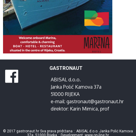
GASTRONAUT
ABISAL d.o.o.
Janka Polić Kamova 37a
51000 RIJEKA
e-mail:
gastronaut@gastronaut.hr
direktor:
Karin Mimica
, prof
© 2017 gastronaut.hr Sva prava pridržana :: ABISAL d.o.o. Janka Polić Kamova
37a, 51000 Rijeka :: Development:
www.on-line.hr