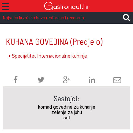
☰
Najveća hrvatska baza restorana i recepata
KUHANA GOVEDINA
(Predjelo)
Specijalitet Internacionalne kuhinje
Sastojci:
komad govedine za kuhanje
zelenje za juhu
sol