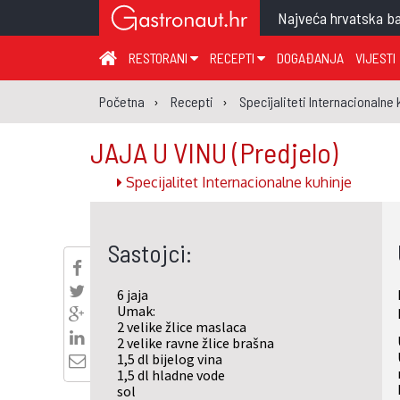
Najveća hrvatska ba
RESTORANI
RECEPTI
DOGAĐANJA
VIJESTI
ZAGREB I ZAGREBAČKA ŽUPANIJA
JUHA
PR
Početna
Recepti
Specijaliteti Internacionalne 
MEĐIMURSKA ŽUPANIJA
GLAVNO JELO
ME
JAJA U VINU
(Predjelo)
KARLOVAČKA ŽUPANIJA
PRILOG
UM
Specijalitet Internacionalne kuhinje
KOPRIVNIČKO-KRIŽEVAČKA ŽUPANIJA
SALATA
DE
PRIMORSKO-GORANSKA ŽUPANIJA
PIZZA
NA
Sastojci:
VIROVITIČKO-PODRAVSKA ŽUPANIJA
BRODSKO-POSAVSKA ŽUPANIJA
6 jaja
OSJEČKO-BARANJSKA ŽUPANIJA
Umak:
2 velike žlice maslaca
VUKOVARSKO-SRIJEMSKA ŽUPANIJA
2 velike ravne žlice brašna
1,5 dl bijelog vina
ISTARSKA ŽUPANIJA
1,5 dl hladne vode
sol