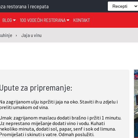
za restorana i recepata
BLOG
100 VODEĆIH RESTORANA
KONTAKT
EDJELO
TEMA TJEDNA
KRAPINSKO-ZAGORSKA ŽUPANIJA
GLASANJE
KNJIGE
ZANIMLJIVOSTI
kuhinje
Jaja u vinu
ĐUJELO
KLUB
SISAČKO-MOSLAVAČKA ŽUPANIJA
GASTRO REGIJE
AK
VARAŽDINSKA ŽUPANIJA
SERT
BJELOVARSKO-BILOGORSKA ŽUPANIJA
PICI
LIČKO-SENJSKA ŽUPANIJA
Upute za pripremanje:
POŽEŠKO-SLAVONSKA ŽUPANIJA
ZADARSKA ŽUPANIJA
Na zagrijanom ulju ispržiti jaja na oko. Staviti ih u zdjelu i
ŠIBENSKO-KNINSKA ŽUPANIJA
preliti umakom od vina.
SPLITSKO-DALMATINSKA ŽUPANIJA
Umak: zagrijanom maslacu dodati brašno i pržiti 1 minutu.
Uz neprestano miješanje dodati vino i vodu. Kuhati
DUBROVAČKO-NERETVANSKA ŽUPANIJA
nekoliko minuta, dodati sol, papar, senf i sok od limuna.
Promiješati i skinuti s vatre. Odmah poslužiti.