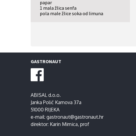
papar
1 mala žlica senfa
pola male žlice soka od limuna
GASTRONAUT
ABISAL d.o.o.
Janka Polić Kamova 37a
51000 RIJEKA
e-mail:
gastronaut@gastronaut.hr
direktor:
Karin Mimica
, prof