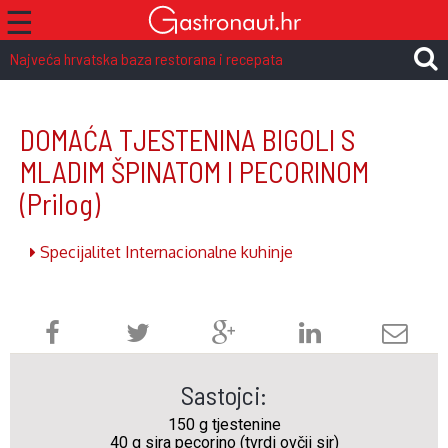
☰
Najveća hrvatska baza restorana i recepata
DOMAĆA TJESTENINA BIGOLI S
MLADIM ŠPINATOM I PECORINOM
(Prilog)
Specijalitet Internacionalne kuhinje
Sastojci:
150 g tjestenine
40 g sira pecorino (tvrdi ovčji sir)