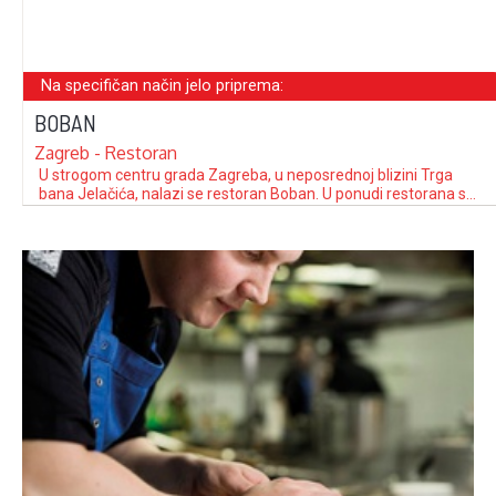
Na specifičan način jelo priprema:
BOBAN
Zagreb - Restoran
U strogom centru grada Zagreba, u neposrednoj blizini Trga
bana Jelačića, nalazi se restoran Boban. U ponudi restorana su
specijaliteti talijanske i mediteranske kuhinje. Uz veliki broj
domaćih tjestenina i njoka, koji čine osnovu ponude restorana,
na meniju su zastupljeni i mesni i riblji specijaliteti, a naročito se
ističu jela …