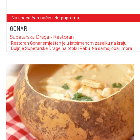
Na specifičan način jelo priprema:
GONAR
Supetarska Draga - Restoran
Restoran Gonar smješten je u istoimenom zaselku na kraju
Doljnje Supetarske Drage na otoku Rabu. Na samoj obali mora
možete uživati u prekrasnom pogledu na zalazak sunca.
Restoran ima 30-ak parkirnih mjesta te slip za invalide.
Podijeljen je u tri prostorije koje su uglavnom obložene u drvo, a
krasi ih …