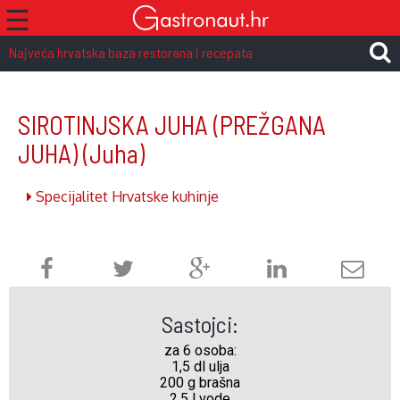
☰
Najveća hrvatska baza restorana i recepata
SIROTINJSKA JUHA (PREŽGANA
JUHA)
(Juha)
Specijalitet Hrvatske kuhinje
Sastojci:
za 6 osoba:
1,5 dl ulja
200 g brašna
2,5 l vode