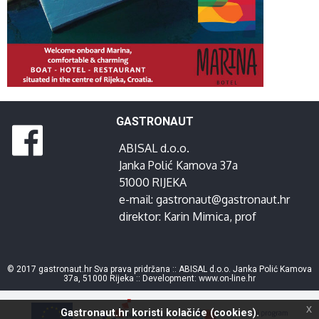
GASTRONAUT
ABISAL d.o.o.
Janka Polić Kamova 37a
51000 RIJEKA
e-mail:
gastronaut@gastronaut.hr
direktor:
Karin Mimica
, prof
© 2017 gastronaut.hr Sva prava pridržana :: ABISAL d.o.o. Janka Polić Kamova
37a, 51000 Rijeka :: Development:
www.on-line.hr
x
Gastronaut.hr koristi kolačiće (cookies).