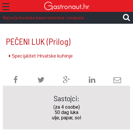
☰
Najveća hrvatska baza restorana i recepata
PEČENI LUK
(Prilog)
Specijalitet Hrvatske kuhinje
Sastojci:
(za 4 osobe)
50 dag luka
ulje, papar, sol