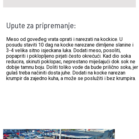
Upute za pripremanje:
Meso od goveđeg vrata oprati i narezati na kockice. U
posudu staviti 10 dag na kocke narezane dimljene slanine i
3-4 velika sitno isjeckana luka. Dodati meso, posoliti,
popapriti i poklopljeno pirjati često okrećući. Kad dio soka
reducira, skinuti poklopac, neprestano miješajući dok sok ne
dobije tamnu boju. Doliti toliko vode da bude prilično soka, jer
gulaš treba načiniti dosta juhe. Dodati na kocke narezan
krumpir da zajedno kuha, a može se poslužiti i bez krumpira.