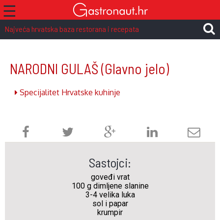
☰
Najveća hrvatska baza restorana i recepata
NARODNI GULAŠ
(Glavno jelo)
Specijalitet Hrvatske kuhinje
Sastojci:
goveđi vrat
100 g dimljene slanine
3-4 velika luka
sol i papar
krumpir