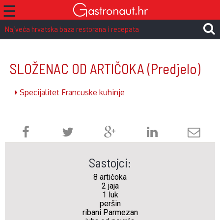
☰
Najveća hrvatska baza restorana i recepata
SLOŽENAC OD ARTIČOKA
(Predjelo)
Specijalitet Francuske kuhinje
Sastojci:
8 artičoka
2 jaja
1 luk
peršin
ribani Parmezan