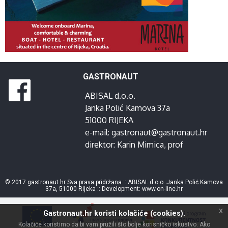
GASTRONAUT
ABISAL d.o.o.
Janka Polić Kamova 37a
51000 RIJEKA
e-mail:
gastronaut@gastronaut.hr
direktor:
Karin Mimica
, prof
© 2017 gastronaut.hr Sva prava pridržana :: ABISAL d.o.o. Janka Polić Kamova
37a, 51000 Rijeka :: Development:
www.on-line.hr
x
Gastronaut.hr koristi kolačiće (cookies).
Kolačiće koristimo da bi vam pružili što bolje korisničko iskustvo. Ako