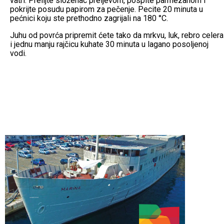
vatri. Prelijte složenac preljevom, pospite parmezanom i
pokrijte posudu papirom za pečenje. Pecite 20 minuta u
pećnici koju ste prethodno zagrijali na 180 °C.
Juhu od povrća pripremit ćete tako da mrkvu, luk, rebro celera
i jednu manju rajčicu kuhate 30 minuta u lagano posoljenoj
vodi.