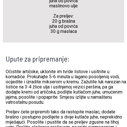
juha od povrća
maslinovo ulje
Za preljev:
20 g brašna
juha od povrća
30 g maslaca
Upute za pripremanje:
Očistite artičoke, uklonite im tvrde listove i usitnite u
komadiće. Prokuhajte 5-6 minuta u lagano posoljenoj vodi,
ocijedite i izradite mikserom u kremu. Zažutite luk narezan na
listiće na 3-4 žlice ulja i usitnjenoj vezici peršina, pa ga
dodajte kremi od artičoka, podlijte kutlačom juhe, umućenim
jajima, posolite i popaprite. Smjesu izlijte u namaštenu
vatrostalnu posudu.
Preljev ćete pripremiti tako da rastopite maslac, dodate
brašno i postupno podlijete s dvije kutlače juhe, neprekidno
miješajući. Posolite i pustite da se preljev zgusne na tihoj