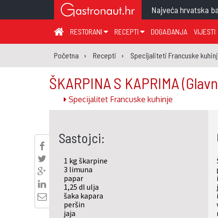
Najveća hrvatska ba
RESTORANI
RECEPTI
DOGAĐANJA
VIJESTI
ZAGREB I ZAGREBAČKA ŽUPANIJA
JUHA
PR
Početna
Recepti
Specijaliteti Francuske kuhin
MEĐIMURSKA ŽUPANIJA
GLAVNO JELO
ME
ŠKARPINA S KAPRIMA
(Glavn
KARLOVAČKA ŽUPANIJA
PRILOG
UM
Specijalitet Francuske kuhinje
KOPRIVNIČKO-KRIŽEVAČKA ŽUPANIJA
SALATA
DE
PRIMORSKO-GORANSKA ŽUPANIJA
PIZZA
NA
Sastojci:
VIROVITIČKO-PODRAVSKA ŽUPANIJA
BRODSKO-POSAVSKA ŽUPANIJA
1 kg škarpine
OSJEČKO-BARANJSKA ŽUPANIJA
3 limuna
papar
VUKOVARSKO-SRIJEMSKA ŽUPANIJA
1,25 dl ulja
šaka kapara
ISTARSKA ŽUPANIJA
peršin
jaja