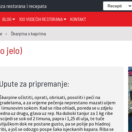
za restorana i recepata
BLOG
100 VODEĆIH RESTORANA
KONTAKT
EDJELO
TEMA TJEDNA
KRAPINSKO-ZAGORSKA ŽUPANIJA
GLASANJE
KNJIGE
ZANIMLJIVOSTI
je
Škarpina s kaprima
ĐUJELO
KLUB
SISAČKO-MOSLAVAČKA ŽUPANIJA
GASTRO REGIJE
o jelo)
AK
VARAŽDINSKA ŽUPANIJA
SERT
BJELOVARSKO-BILOGORSKA ŽUPANIJA
PICI
LIČKO-SENJSKA ŽUPANIJA
Upute za pripremanje:
POŽEŠKO-SLAVONSKA ŽUPANIJA
ZADARSKA ŽUPANIJA
Škarpine očistiti, oprati, obrisati, posoliti i peći na
ŠIBENSKO-KNINSKA ŽUPANIJA
gradelama, a za vrijeme pečenja neprestano mazati uljem
i limunovim sokom. Kad se riba ohladi, poreda se u zdjelu
SPLITSKO-DALMATINSKA ŽUPANIJA
jedna uz drugu, glava uz rep. Na duboki tanjur za 1 kg ribe
iscijedi se sok od 2 limuna, papra i 1,25 dl ulja, te tuče
DUBROVAČKO-NERETVANSKA ŽUPANIJA
viljuškom dok ne postane gusto, pa se polije po hladnoj
ribi, a još se odozgo pospe šaka isjeckanih kapara. Riba se