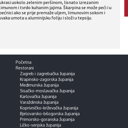
ukrasi uokolo zelenim peršinom, lisnato izrezanim
limunom i tvrdo kuhanim jajima. Škarpina se može peći i u
pećnici ako se prije premaže uljem, limunovim sokom i
svaka umota u aluminijsku foliju i složi u tepsiju.
Početna
Restorani
Zagreb i zagrebačka županija
Krapinsko-zagorska županija
Međimurska županija
Sisačko-moslavačka županija
Karlovačka županija
Varaždinska županija
Koprivničko-križevačka županija
Bjelovarsko-bilogorska županija
Primorsko-goranska županija
Ličko-senjska županija