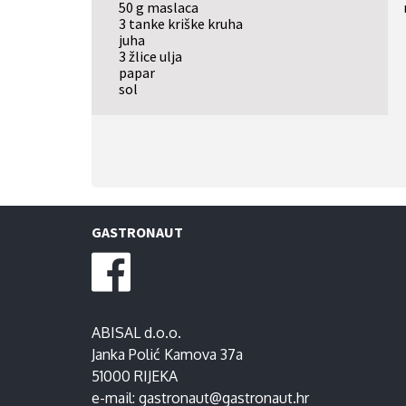
50 g maslaca
3 tanke kriške kruha
juha
3 žlice ulja
papar
sol
GASTRONAUT
ABISAL d.o.o.
Janka Polić Kamova 37a
51000 RIJEKA
e-mail:
gastronaut@gastronaut.hr