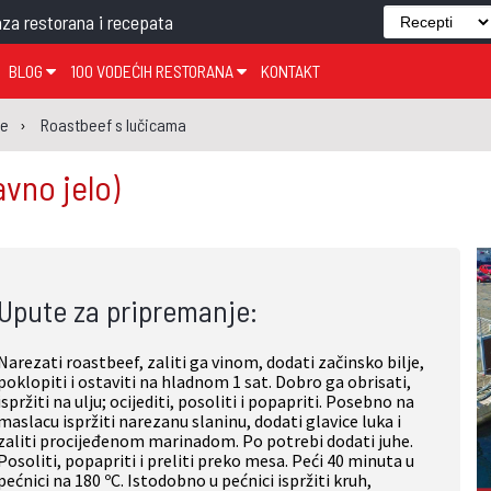
za restorana i recepata
BLOG
100 VODEĆIH RESTORANA
KONTAKT
EDJELO
TEMA TJEDNA
KRAPINSKO-ZAGORSKA ŽUPANIJA
GLASANJE
KNJIGE
ZANIMLJIVOSTI
je
Roastbeef s lučicama
ĐUJELO
KLUB
SISAČKO-MOSLAVAČKA ŽUPANIJA
GASTRO REGIJE
avno jelo)
AK
VARAŽDINSKA ŽUPANIJA
SERT
BJELOVARSKO-BILOGORSKA ŽUPANIJA
PICI
LIČKO-SENJSKA ŽUPANIJA
Upute za pripremanje:
POŽEŠKO-SLAVONSKA ŽUPANIJA
ZADARSKA ŽUPANIJA
Narezati roastbeef, zaliti ga vinom, dodati začinsko bilje,
ŠIBENSKO-KNINSKA ŽUPANIJA
poklopiti i ostaviti na hladnom 1 sat. Dobro ga obrisati,
ispržiti na ulju; ocijediti, posoliti i popapriti. Posebno na
SPLITSKO-DALMATINSKA ŽUPANIJA
maslacu ispržiti narezanu slaninu, dodati glavice luka i
zaliti procijeđenom marinadom. Po potrebi dodati juhe.
DUBROVAČKO-NERETVANSKA ŽUPANIJA
Posoliti, popapriti i preliti preko mesa. Peći 40 minuta u
pećnici na 180 ºC. Istodobno u pećnici ispržiti kruh,