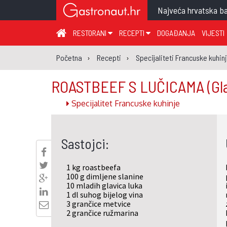
Najveća hrvatska ba
RESTORANI
RECEPTI
DOGAĐANJA
VIJESTI
ZAGREB I ZAGREBAČKA ŽUPANIJA
JUHA
PR
Početna
Recepti
Specijaliteti Francuske kuhin
MEĐIMURSKA ŽUPANIJA
GLAVNO JELO
ME
ROASTBEEF S LUČICAMA
(Gl
KARLOVAČKA ŽUPANIJA
PRILOG
UM
Specijalitet Francuske kuhinje
KOPRIVNIČKO-KRIŽEVAČKA ŽUPANIJA
SALATA
DE
PRIMORSKO-GORANSKA ŽUPANIJA
PIZZA
NA
Sastojci:
VIROVITIČKO-PODRAVSKA ŽUPANIJA
BRODSKO-POSAVSKA ŽUPANIJA
1 kg roastbeefa
OSJEČKO-BARANJSKA ŽUPANIJA
100 g dimljene slanine
10 mladih glavica luka
VUKOVARSKO-SRIJEMSKA ŽUPANIJA
1 dl suhog bijelog vina
3 grančice metvice
ISTARSKA ŽUPANIJA
2 grančice ružmarina