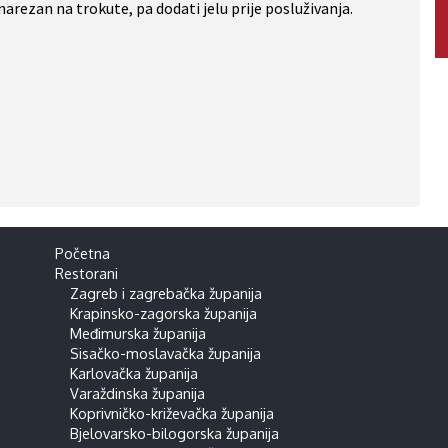
narezan na trokute, pa dodati jelu prije posluživanja.
Početna
Restorani
Zagreb i zagrebačka županija
Krapinsko-zagorska županija
Međimurska županija
Sisačko-moslavačka županija
Karlovačka županija
Varaždinska županija
Koprivničko-križevačka županija
Bjelovarsko-bilogorska županija