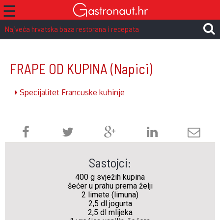
☰
Najveća hrvatska baza restorana i recepata
FRAPE OD KUPINA
(Napici)
Specijalitet Francuske kuhinje
Sastojci:
400 g svježih kupina
šećer u prahu prema želji
2 limete (limuna)
2,5 dl jogurta
2,5 dl mlijeka