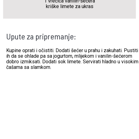
1 vrećica vanilin-šećera
kriške limete za ukras
Upute za pripremanje:
Kupine oprati i očistiti. Dodati šećer u prahu i zakuhati. Pustiti
ih da se ohlade pa sa jogurtom, mlijekom i vanilin-šećerom
dobro izmiksati. Dodati sok limete. Servirati hladno u visokim
čašama sa slamkom.