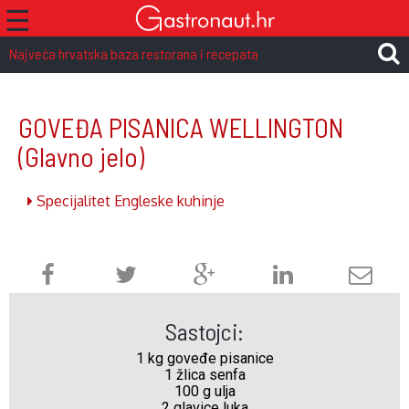
☰
Najveća hrvatska baza restorana i recepata
GOVEĐA PISANICA WELLINGTON
(Glavno jelo)
Specijalitet Engleske kuhinje
Sastojci:
1 kg goveđe pisanice
1 žlica senfa
100 g ulja
2 glavice luka