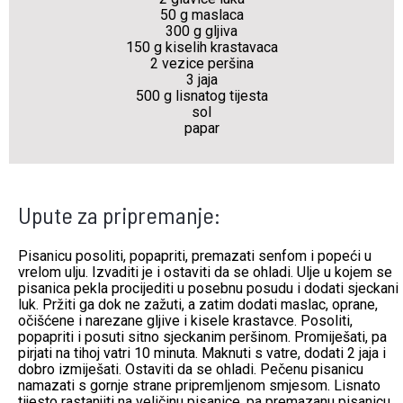
50 g maslaca
300 g gljiva
150 g kiselih krastavaca
2 vezice peršina
3 jaja
500 g lisnatog tijesta
sol
papar
Upute za pripremanje:
Pisanicu posoliti, popapriti, premazati senfom i popeći u
vrelom ulju. Izvaditi je i ostaviti da se ohladi. Ulje u kojem se
pisanica pekla procijediti u posebnu posudu i dodati sjeckani
luk. Pržiti ga dok ne zažuti, a zatim dodati maslac, oprane,
očišćene i narezane gljive i kisele krastavce. Posoliti,
popapriti i posuti sitno sjeckanim peršinom. Promiješati, pa
pirjati na tihoj vatri 10 minuta. Maknuti s vatre, dodati 2 jaja i
dobro izmiješati. Ostaviti da se ohladi. Pečenu pisanicu
namazati s gornje strane pripremljenom smjesom. Lisnato
tijesto rastanjiti na veličinu pisanice, pa premazanu pisanicu