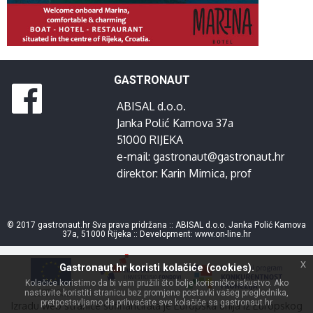
GASTRONAUT
ABISAL d.o.o.
Janka Polić Kamova 37a
51000 RIJEKA
e-mail:
gastronaut@gastronaut.hr
direktor:
Karin Mimica
, prof
© 2017 gastronaut.hr Sva prava pridržana :: ABISAL d.o.o. Janka Polić Kamova
37a, 51000 Rijeka :: Development:
www.on-line.hr
x
Gastronaut.hr koristi kolačiće (cookies).
Kolačiće koristimo da bi vam pružili što bolje korisničko iskustvo. Ako
nastavite koristiti stranicu bez promjene postavki vašeg preglednika,
pretpostavljamo da prihvaćate sve kolačiće sa gastronaut.hr
Izradu web stranice sufinancirala je Europska unija iz Europskog