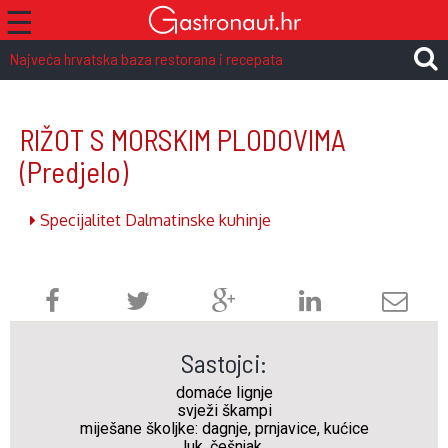
☰
Najveća hrvatska baza restorana i recepata
RIŽOT S MORSKIM PLODOVIMA
(Predjelo)
Specijalitet Dalmatinske kuhinje
Sastojci:
domaće lignje
svježi škampi
miješane školjke: dagnje, prnjavice, kućice
luk, češnjak,