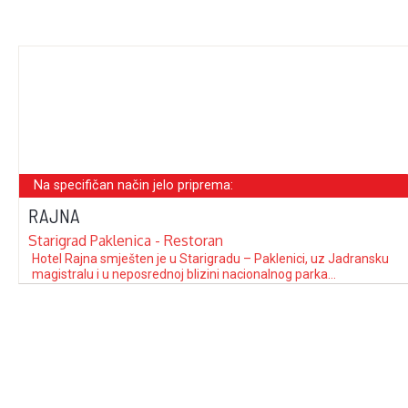
Na specifičan način jelo priprema:
RAJNA
Starigrad Paklenica - Restoran
Hotel Rajna smješten je u Starigradu – Paklenici, uz Jadransku
magistralu i u neposrednoj blizini nacionalnog parka
“Paklenica”. Druga generacija obitelji Marasović nastavlja
ugostiteljski posao započet 1966. g. s početkom dolaska većeg
broja turista. “Rajna” je mali hotel, raspolaže s 10 soba, salom
koja može primiti oko 50-ak ljudi te …