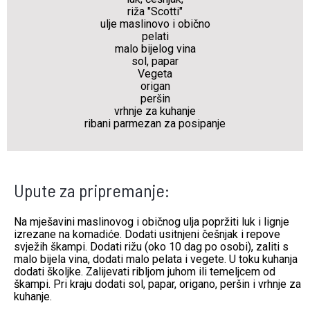
riža "Scotti"
ulje maslinovo i obično
pelati
malo bijelog vina
sol, papar
Vegeta
origan
peršin
vrhnje za kuhanje
ribani parmezan za posipanje
Upute za pripremanje:
Na mješavini maslinovog i običnog ulja popržiti luk i lignje
izrezane na komadiće. Dodati usitnjeni češnjak i repove
svježih škampi. Dodati rižu (oko 10 dag po osobi), zaliti s
malo bijela vina, dodati malo pelata i vegete. U toku kuhanja
dodati školjke. Zalijevati ribljom juhom ili temeljcem od
škampi. Pri kraju dodati sol, papar, origano, peršin i vrhnje za
kuhanje.