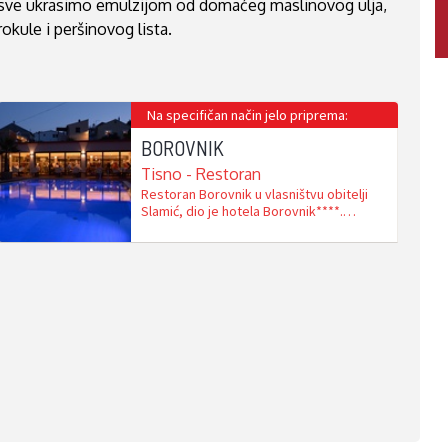
sve ukrasimo emulzijom od domaćeg maslinovog ulja,
rokule i peršinovog lista.
Na specifičan način jelo priprema:
BOROVNIK
Tisno - Restoran
Restoran Borovnik u vlasništvu obitelji
Slamić, dio je hotela Borovnik****.
Restoran pruža ugodu ambijentalnosti i
topline, a samo ga stakleni zid dijeli od
bazena s morskom vodom smještenog
na unutarnjoj terasi. U restoranu se
njeguje polagano blagovanje i kreativna
kuhinja od kvalitetnih autohtonih
namirnica. Specijaliteti od plodova mora i
mesne …