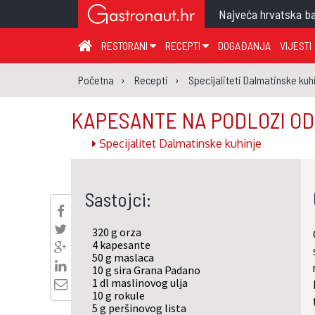
Najveća hrvatska ba
RESTORANI
RECEPTI
DOGAĐANJA
VIJESTI
ZAGREB I ZAGREBAČKA ŽUPANIJA
JUHA
PR
Početna
Recepti
Specijaliteti Dalmatinske kuh
MEĐIMURSKA ŽUPANIJA
GLAVNO JELO
ME
KAPESANTE NA PODLOZI OD
KARLOVAČKA ŽUPANIJA
PRILOG
UM
Specijalitet Dalmatinske kuhinje
KOPRIVNIČKO-KRIŽEVAČKA ŽUPANIJA
SALATA
DE
PRIMORSKO-GORANSKA ŽUPANIJA
PIZZA
NA
Sastojci:
VIROVITIČKO-PODRAVSKA ŽUPANIJA
BRODSKO-POSAVSKA ŽUPANIJA
320 g orza
OSJEČKO-BARANJSKA ŽUPANIJA
4 kapesante
50 g maslaca
VUKOVARSKO-SRIJEMSKA ŽUPANIJA
10 g sira Grana Padano
1 dl maslinovog ulja
ISTARSKA ŽUPANIJA
10 g rokule
5 g peršinovog lista