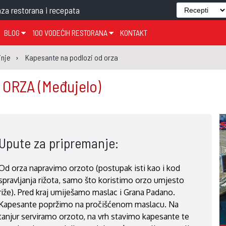
za restorana i recepata
BLOG
100 VODEĆIH RESTORANA
KONTAKT
EDJELO
TEMA TJEDNA
KRAPINSKO-ZAGORSKA ŽUPANIJA
GLASANJE
KNJIGE
ZANIMLJIVOSTI
inje
Kapesante na podlozi od orza
ĐUJELO
KLUB
SISAČKO-MOSLAVAČKA ŽUPANIJA
GASTRO REGIJE
 ORZA
(Međujelo)
AK
VARAŽDINSKA ŽUPANIJA
SERT
BJELOVARSKO-BILOGORSKA ŽUPANIJA
PICI
LIČKO-SENJSKA ŽUPANIJA
Upute za pripremanje:
POŽEŠKO-SLAVONSKA ŽUPANIJA
ZADARSKA ŽUPANIJA
Od orza napravimo orzoto (postupak isti kao i kod
ŠIBENSKO-KNINSKA ŽUPANIJA
spravljanja rižota, samo što koristimo orzo umjesto
SPLITSKO-DALMATINSKA ŽUPANIJA
riže). Pred kraj umiješamo maslac i Grana Padano.
Kapesante popržimo na pročišćenom maslacu. Na
DUBROVAČKO-NERETVANSKA ŽUPANIJA
tanjur serviramo orzoto, na vrh stavimo kapesante te