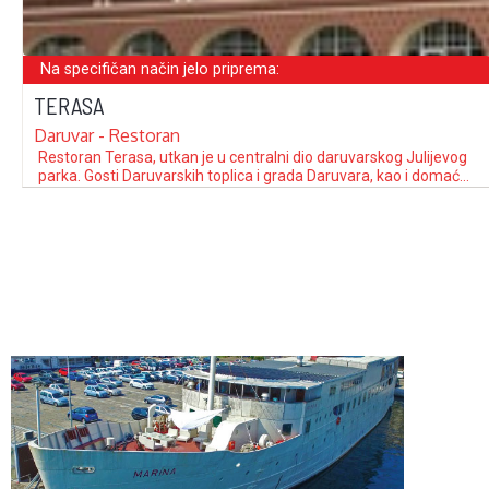
Na specifičan način jelo priprema:
TERASA
Daruvar - Restoran
Restoran Terasa, utkan je u centralni dio daruvarskog Julijevog
parka. Gosti Daruvarskih toplica i grada Daruvara, kao i domaće
stanovništvo u impresijama ističu arhaički štih i povijesnu
vrijednost ovog objekta. Povijest restorana seže u početak 20.
stoljeća, u 1912. godinu, izgradnjom kiosk-kavane u kupališnom
perivoju, s pogledom na monumentalno zdanje …