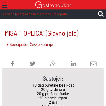
☰
Najveća hrvatska baza restorana i recepata
MISA “TOPLICA”
(Glavno jelo)
Specijalitet Češke kuhinje
Sastojci:
18 dag puretine bez kost
20 g tvrda sira
20 g prešane šunke
20 g hamburgera
2 jaja