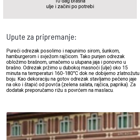
10 dag brašna
ulje i začini po potrebi
Upute za pripremanje:
Pureći odrezak posolimo i napunimo sirom, šunkom,
hamburgerom i svježom rajčicom. Tako punjen odrezak
obložimo brašnom, umačemo u ulupana jaja i ponovno u
brašno. Odrezak pržimo u dubokoj masnoći (ulje) oko 15
minuta na temperaturi 160-180°C dok ne dobijemo zlatnožutu
boju. Kao dekoraciju na gotov odrezak stavljamo pečeno jaje
na oko i štapić od povrća (zelena salata, rajčica, paprika). Za
dodatak preporučamo rižu s povrćem na maslacu.