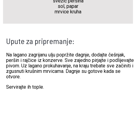
svežić peršina
sol, papar
mrvice kruha
Upute za pripremanje:
Na lagano zagrijanu ulju popržite dagnje, dodajte češnjak,
peršin i rajčice iz konzerve. Sve zajedno pirjajte i podlijevajte
pivom. Uz lagano prokuhavanje, na kraju trebate sve začiniti i
zgusnuti krušnim mrvicama. Dagnje su gotove kada se
otvore.
Servirajte ih tople.