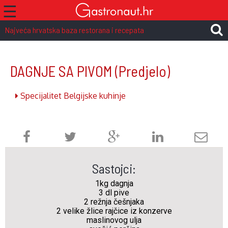
☰
Najveća hrvatska baza restorana i recepata
DAGNJE SA PIVOM
(Predjelo)
Specijalitet Belgijske kuhinje
Sastojci:
1kg dagnja
3 dl pive
2 režnja češnjaka
2 velike žlice rajčice iz konzerve
maslinovog ulja