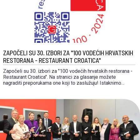
ZAPOČELI SU 30. IZBORI ZA "100 VODEĆIH HRVATSKIH
RESTORANA - RESTAURANT CROATICA"
Započeli su 30. izbori za "100 vodećih hrvatskih restorana -
Restaurant Croatica". Na stranici za glasanje možete
nagraditi preporukama one koji to zaslužuju! Istaknimo
zajedno ono što vrijedi u našoj ugostiteljskoj ponudi -
restorane u kojima se gost osjeća ugodno, gdje okusne
senzacije potiču na povratak, gdje kvaliteta opravdava cijenu,
…