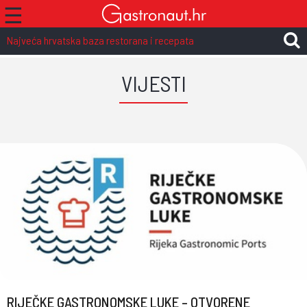
☰
Najveća hrvatska baza restorana i recepata
VIJESTI
RIJEČKE GASTRONOMSKE LUKE – OTVORENE