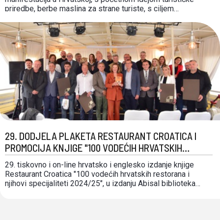
priredbe, berbe maslina za strane turiste, s ciljem
produženja turističke sezone. Manifestacija se sastoji od
više događanja : izložba alata i strojeva potrebitih u
maslinarstvu, degustacija, stručnih edukacija, prezentacije,
organizirane berbe u maslinicima i slično. …
29. DODJELA PLAKETA RESTAURANT CROATICA I
PROMOCIJA KNJIGE "100 VODEĆIH HRVATSKIH
RESTORANA I NJIHOVI SPECIJALITETI 2024/25"
29. tiskovno i on-line hrvatsko i englesko izdanje knjige
Restaurant Croatica "100 vodećih hrvatskih restorana i
njihovi specijaliteti 2024/25", u izdanju Abisal biblioteka
Gastronaut, je svečano promovirano na Botelu Marina u
Rijeci. Projekti Restaurant Croatica i Gastronaut su najstariji
brandovi poticanja kvalitete u ugostiteljstvu RH. Projekt 100