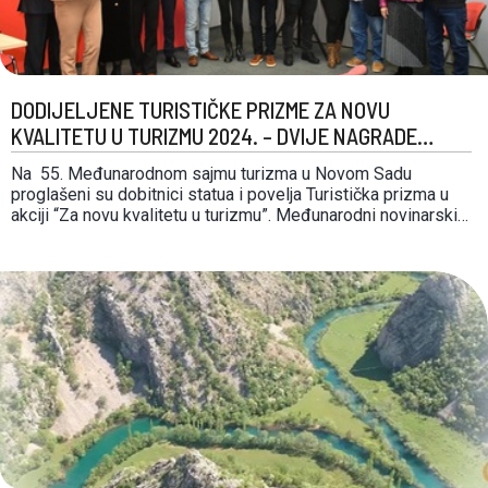
DODIJELJENE TURISTIČKE PRIZME ZA NOVU
KVALITETU U TURIZMU 2024. – DVIJE NAGRADE
DOLAZE U HRVATSKU
Na 55. Međunarodnom sajmu turizma u Novom Sadu
proglašeni su dobitnici statua i povelja Turistička prizma u
akciji “Za novu kvalitetu u turizmu”. Međunarodni novinarski
žiri, koji već 28 godina predvodi Đorđe Mihajlović, ove je
godine dodijelio 12 PRIZMI u sedam različitih kategorija.
Dobitnici nagrada su: U kategoriji MANIFESTACIJE: - …