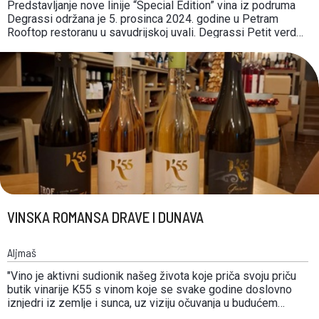
Predstavljanje nove linije “Special Edition” vina iz podruma
Degrassi održana je 5. prosinca 2024. godine u Petram
Rooftop restoranu u savudrijskoj uvali. Degrassi Petit verdot
2015. : „Na nosu zrelo crveno voće, višnja i začinske note. Na
nepcu je vino uravnoteženo, fino, užitno. Tanini su blagi.
Začini, voće, kremozno i …
VINSKA ROMANSA DRAVE I DUNAVA
Aljmaš
"Vino je aktivni sudionik našeg života koje priča svoju priču
butik vinarije K55 s vinom koje se svake godine doslovno
iznjedri iz zemlje i sunca, uz viziju očuvanja u budućem
vremenu. Naš najveći luksuz je što baštinimo i vinograd