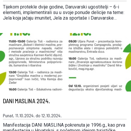
Tijekom protekle dvije godine, Daruvarski ugostitelji – 6-i
elementi, implementirali su u svoje ponude delicije na teme:
Jela koja jačaju imunitet, Jela za sportaše i Daruvarske
parove. Ove godine, ponuda je obogaćena i pićima na bazi
ginka – jednog od simbola grada Daruvara te jelima s
lokalnim lješnjacima i sirevima. …
DANI MASLINA 2024.
Punat, 11.10.2024. do 12.10.2024.
Manifestacija DANI MASLINA pokrenuta je 1996.g., kao prva
manifestacija u Hrvatskoj, s početnom idejom turističke