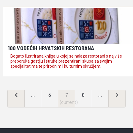
vodećih hrvatskih restorana …
100 VODEĆIH HRVATSKIH RESTORANA
Bogato ilustrirana knjiga u kojoj se nalaze restorani s najviše
preporuka gostiju i struke prezentirani skupa sa svojim
specijalitetima te prirodnim i kulturnim okružjem.
…
6
7
8
…
(current)