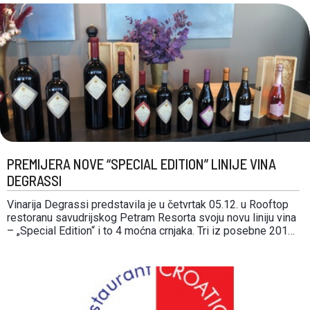
među najstarijima na cijelom ovom području, a vinograd star
preko 100 …
PREMIJERA NOVE “SPECIAL EDITION” LINIJE VINA
DEGRASSI
Vinarija Degrassi predstavila je u četvrtak 05.12. u Rooftop
restoranu savudrijskog Petram Resorta svoju novu liniju vina
– „Special Edition“ i to 4 moćna crnjaka. Tri iz posebne 2016.
godine i jedno iz izvrsne 2015. godine. Pored redovnih berbi
i riservi, Moreno Degrassi je zahvaljujući vrlo povoljnim
klimatskim i vegetativnim …