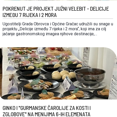
POKRENUT JE PROJEKT JUŽNI VELEBIT - DELICIJE
IZMEĐU 7 RIJEKA I 2 MORA
Ugostitelji Grada Obrovca i Općine Gračac udružili su snage u
projektu „Delicije između 7 rijeka i 2 mora“, koji ima za cilj
jačanje gastronomskog imagea njihove destinacije,
smještene između Like i Dalmacije, na području Južnog
Velebita. Nakon ankete provedene među ugostiteljima o
gastronomskim potencijalima destinacije te analize mogućih
gastronomskih brendova …
GINKO I "GURMANSKE ČAROLIJE ZA KOSTI I
ZGLOBOVE" NA MENIJIMA 6-IH ELEMENATA