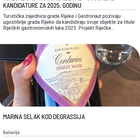
KANDIDATURE ZA 2025. GODINU
Turistička zajednica grada Rijeke i Gastronaut pozivaju
ugostitelje grada Rijeke da kandidiraju svoje objekte za titule
Riječkih gastronomskih luka 2025. Projekt Riječke
gastronomske luke je pokrenut 2022. godine s ciljem
povezivanja ugostiteljskih objekata u zajedničku priču s
marketinškim potencijalom; izgradnje gastronomskog brenda
u sklopu brenda grada Rijeke kao lučkog grada; …
MARINA SELAK KOD DEGRASSIJA
Bašanija