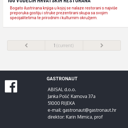
100 VODEĆIH HRVATSKIH RESTORANA
Bogato ilustrirana knjiga u kojoj se nalaze restorani s najviše
preporuka gostiju i struke prezentirani skupa sa svojim
specijalitetima te prirodnim i kulturnim okružjem.
1
(current)
GASTRONAUT
ABISAL d.o.o.
Janka Polić Kamova 37a
51000 RIJEKA
e-mail:
gastronaut@gastronaut.hr
direktor:
Karin Mimica
, prof