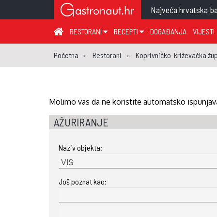
Najveća hrvatska ba
RESTORANI
RECEPTI
DOGAĐANJA
VIJESTI
ZAGREB I ZAGREBAČKA ŽUPANIJA
JUHA
PR
Početna
Restorani
Koprivničko-križevačka žup
MEĐIMURSKA ŽUPANIJA
GLAVNO JELO
ME
KARLOVAČKA ŽUPANIJA
PRILOG
UM
KOPRIVNIČKO-KRIŽEVAČKA ŽUPANIJA
SALATA
DE
Molimo vas da ne koristite automatsko ispunjava
PRIMORSKO-GORANSKA ŽUPANIJA
PIZZA
NA
AŽURIRANJE
VIROVITIČKO-PODRAVSKA ŽUPANIJA
Naziv objekta:
BRODSKO-POSAVSKA ŽUPANIJA
OSJEČKO-BARANJSKA ŽUPANIJA
Još poznat kao:
VUKOVARSKO-SRIJEMSKA ŽUPANIJA
ISTARSKA ŽUPANIJA