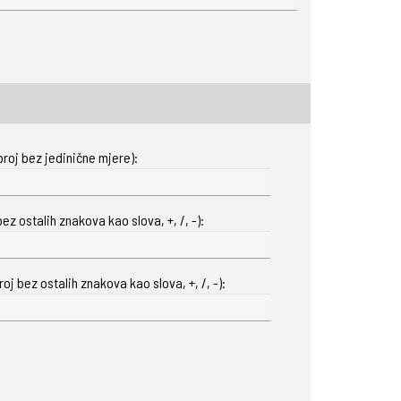
roj bez jedinične mjere):
ez ostalih znakova kao slova, +, /, -):
oj bez ostalih znakova kao slova, +, /, -):