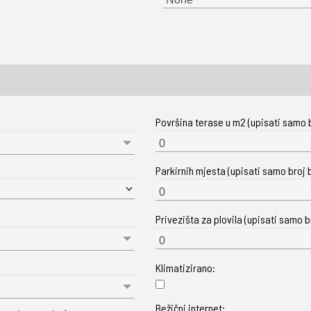
Površina terase u m2 (upisati samo b
Parkirnih mjesta (upisati samo broj b
Privezišta za plovila (upisati samo br
Klimatizirano:
Bežični internet: