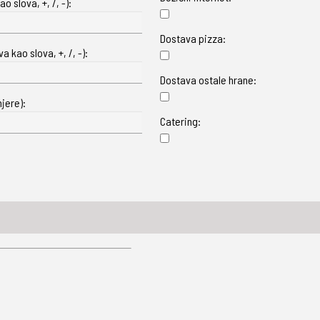
o slova, +, /, -):
Dostava pizza:
 kao slova, +, /, -):
Dostava ostale hrane:
jere):
Catering: