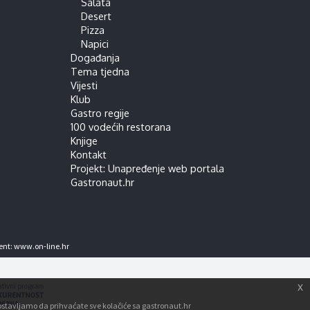
Salata
Desert
Pizza
Napici
Događanja
Tema tjedna
Vijesti
Klub
Gastro regije
100 vodećih restorana
Knjige
Kontakt
Projekt: Unapređenje web portala
Gastronaut.hr
ent:
www.on-line.hr
x
tpostavljamo da prihvaćate sve kolačiće sa gastronaut.hr