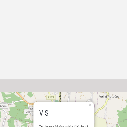
×
VIS
Trg Ivana Mažuranića 2 Križevci