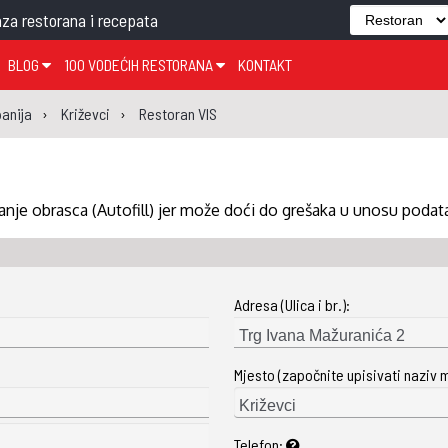
za restorana i recepata
BLOG
100 VODEĆIH RESTORANA
KONTAKT
EDJELO
TEMA TJEDNA
KRAPINSKO-ZAGORSKA ŽUPANIJA
GLASANJE
KNJIGE
ZANIMLJIVOSTI
anija
Križevci
Restoran VIS
ĐUJELO
KLUB
SISAČKO-MOSLAVAČKA ŽUPANIJA
GASTRO REGIJE
AK
VARAŽDINSKA ŽUPANIJA
SERT
BJELOVARSKO-BILOGORSKA ŽUPANIJA
nje obrasca (Autofill) jer može doći do grešaka u unosu podat
PICI
LIČKO-SENJSKA ŽUPANIJA
POŽEŠKO-SLAVONSKA ŽUPANIJA
Adresa (Ulica i br.):
ZADARSKA ŽUPANIJA
ŠIBENSKO-KNINSKA ŽUPANIJA
Mjesto (započnite upisivati naziv 
SPLITSKO-DALMATINSKA ŽUPANIJA
DUBROVAČKO-NERETVANSKA ŽUPANIJA
Telefon: