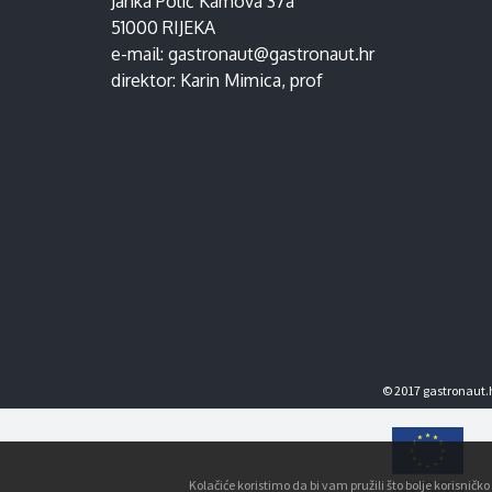
Janka Polić Kamova 37a
51000 RIJEKA
e-mail:
gastronaut@gastronaut.hr
direktor:
Karin Mimica
, prof
© 2017 gastronaut.h
Kolačiće koristimo da bi vam pružili što bolje korisnič