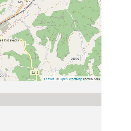
Leaflet
| ©
OpenStreetMap
contributors