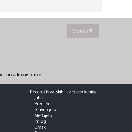
Spremi
 odobri administrator.
Recepti hrvatskih i svjetskih kuhinja
Juha
Predjelo
Glavno jelo
Međujelo
Prilog
Umak