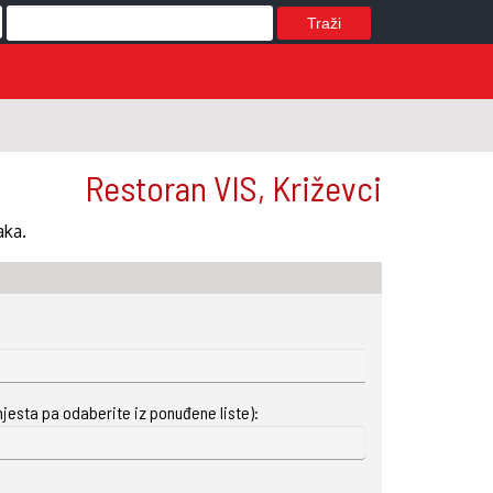
Traži
Restoran VIS, Križevci
aka.
mjesta pa odaberite iz ponuđene liste):