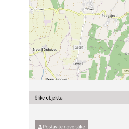
Slike objekta
Postavite nove slike