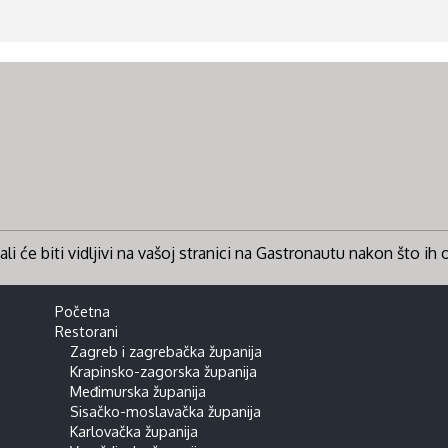
li će biti vidljivi na vašoj stranici na Gastronautu nakon što ih
Početna
Restorani
Zagreb i zagrebačka županija
Krapinsko-zagorska županija
Međimurska županija
Sisačko-moslavačka županija
Karlovačka županija