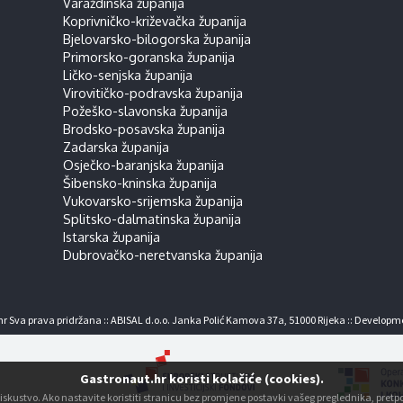
Varaždinska županija
Koprivničko-križevačka županija
Bjelovarsko-bilogorska županija
Primorsko-goranska županija
Ličko-senjska županija
Virovitičko-podravska županija
Požeško-slavonska županija
Brodsko-posavska županija
Zadarska županija
Osječko-baranjska županija
Šibensko-kninska županija
Vukovarsko-srijemska županija
Splitsko-dalmatinska županija
Istarska županija
Dubrovačko-neretvanska županija
r Sva prava pridržana :: ABISAL d.o.o. Janka Polić Kamova 37a, 51000 Rijeka :: Developm
Gastronaut.hr koristi kolačiće (cookies).
ko iskustvo. Ako nastavite koristiti stranicu bez promjene postavki vašeg preglednika, pre