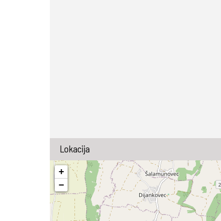
Lokacija
+
−