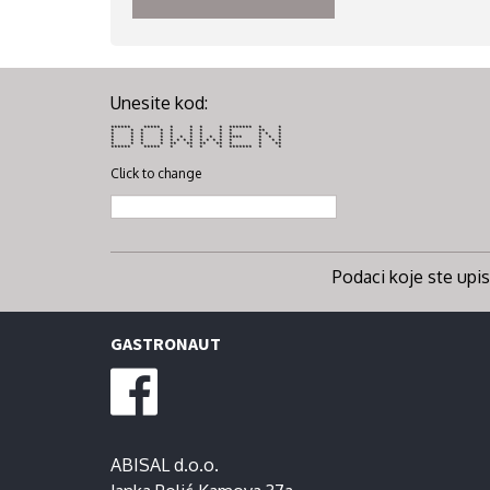
Unesite kod:
****** ***** * * * * ******* * *
* * * * * * * * * ** *
* * * * * * * * * * * *
* * * * * * * * * * **** * * *
* * * * * * * * * * * * * * * *
* * * * ** ** ** ** * * **
****** ***** * * * * ******* * *
Click to change
Podaci koje ste upisa
GASTRONAUT
ABISAL d.o.o.