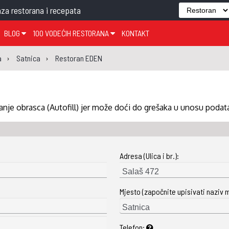
za restorana i recepata
BLOG
100 VODEĆIH RESTORANA
KONTAKT
EDJELO
TEMA TJEDNA
KRAPINSKO-ZAGORSKA ŽUPANIJA
GLASANJE
KNJIGE
ZANIMLJIVOSTI
a
Satnica
Restoran EDEN
ĐUJELO
KLUB
SISAČKO-MOSLAVAČKA ŽUPANIJA
GASTRO REGIJE
AK
VARAŽDINSKA ŽUPANIJA
SERT
BJELOVARSKO-BILOGORSKA ŽUPANIJA
nje obrasca (Autofill) jer može doći do grešaka u unosu podat
PICI
LIČKO-SENJSKA ŽUPANIJA
POŽEŠKO-SLAVONSKA ŽUPANIJA
Adresa (Ulica i br.):
ZADARSKA ŽUPANIJA
ŠIBENSKO-KNINSKA ŽUPANIJA
Mjesto (započnite upisivati naziv 
SPLITSKO-DALMATINSKA ŽUPANIJA
DUBROVAČKO-NERETVANSKA ŽUPANIJA
Telefon: