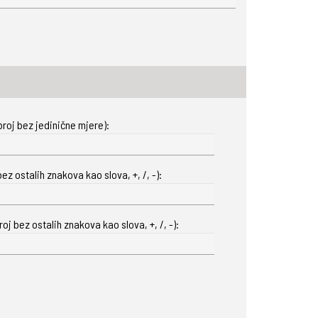
roj bez jedinične mjere):
ez ostalih znakova kao slova, +, /, -):
oj bez ostalih znakova kao slova, +, /, -):