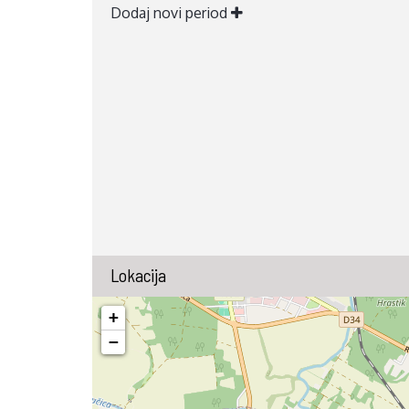
Dodaj novi period
Lokacija
+
−