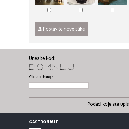
Postavite nove slike
Unesite kod:
****** ***** * * * * * *
* * * * ** ** ** * * *
* * * * * * * * * * * *
****** ***** * * * * * * * *
* * * * * * * * * *
* * * * * * * ** * * *
****** ***** * * * * ******* *****
Click to change
Podaci koje ste upisa
GASTRONAUT