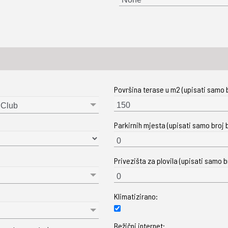
Površina terase u m2 (upisati samo b
 Club
Parkirnih mjesta (upisati samo broj b
Privezišta za plovila (upisati samo br
Klimatizirano:
Bežični internet: