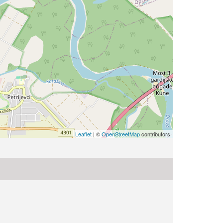
Leaflet
| ©
OpenStreetMap
contributors