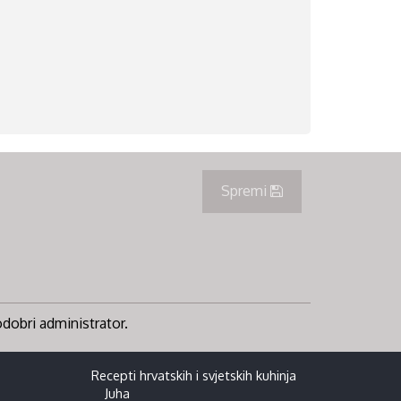
Spremi
 odobri administrator.
Recepti hrvatskih i svjetskih kuhinja
Juha