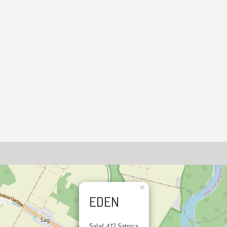
×
EDEN
Salaš 472 Satnica