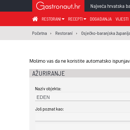
Najveća hrvatska ba
RESTORANI
RECEPTI
DOGAĐANJA
VIJESTI
ZAGREB I ZAGREBAČKA ŽUPANIJA
JUHA
PR
Početna
Restorani
Osječko-baranjska županij
MEĐIMURSKA ŽUPANIJA
GLAVNO JELO
ME
KARLOVAČKA ŽUPANIJA
PRILOG
UM
KOPRIVNIČKO-KRIŽEVAČKA ŽUPANIJA
SALATA
DE
Molimo vas da ne koristite automatsko ispunjava
PRIMORSKO-GORANSKA ŽUPANIJA
PIZZA
NA
AŽURIRANJE
VIROVITIČKO-PODRAVSKA ŽUPANIJA
Naziv objekta:
BRODSKO-POSAVSKA ŽUPANIJA
OSJEČKO-BARANJSKA ŽUPANIJA
Još poznat kao:
VUKOVARSKO-SRIJEMSKA ŽUPANIJA
ISTARSKA ŽUPANIJA