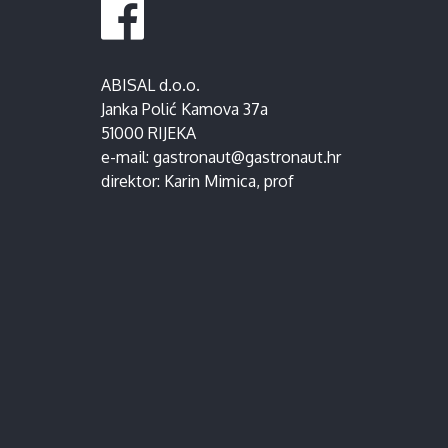
ABISAL d.o.o.
Janka Polić Kamova 37a
51000 RIJEKA
e-mail:
gastronaut@gastronaut.hr
direktor:
Karin Mimica
, prof