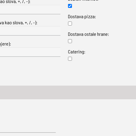
o slova, +, /, -):
Dostava pizza:
 kao slova, +, /, -):
Dostava ostale hrane:
jere):
Catering: