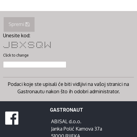
Spremi
Unesite kod:
* ****** * * ***** ***** * *
* * * * * * * * * * *
* * * * * * * * * *
* ****** * ***** * * * * *
* * * * * * * * * * * * *
* * * * * * * * * * ** **
***** ****** * * ***** **** * * *
Click to change
Podaci koje ste upisali će biti vidljivi na vašoj stranici na
Gastronautu nakon što ih odobri administrator.
GASTRONAUT
ABISAL d.o.o.
Janka Polić Kamova 37a
51000 RIJEKA