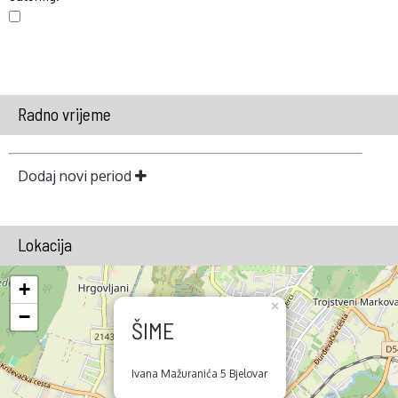
Radno vrijeme
Dodaj novi period
Lokacija
+
×
−
ŠIME
Ivana Mažuranića 5 Bjelovar