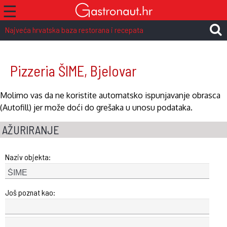
☰
Najveća hrvatska baza restorana i recepata
Pizzeria ŠIME, Bjelovar
Molimo vas da ne koristite automatsko ispunjavanje obrasca
(Autofill) jer može doći do grešaka u unosu podataka.
AŽURIRANJE
Naziv objekta:
Još poznat kao: