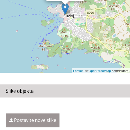
Leaflet
| ©
OpenStreetMap
contributors
Slike objekta
Postavite nove slike