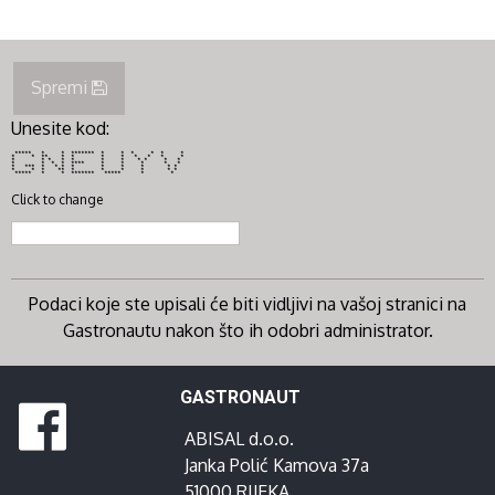
Spremi
Unesite kod:
***** * * ******* * * * * * *
* * ** * * * * * * * *
* * * * * * * * * * *
* * * * **** * * * * *
* *** * * * * * * * * *
* * * ** * * * * * *
***** * * ******* ***** * *
Click to change
Podaci koje ste upisali će biti vidljivi na vašoj stranici na
Gastronautu nakon što ih odobri administrator.
GASTRONAUT
ABISAL d.o.o.
Janka Polić Kamova 37a
51000 RIJEKA