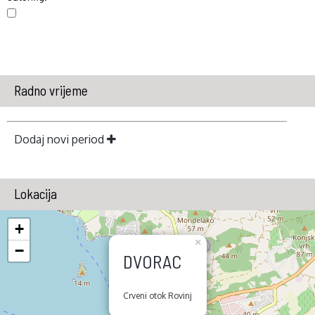
Radno vrijeme
Dodaj novi period
Lokacija
+
×
−
DVORAC
Crveni otok Rovinj