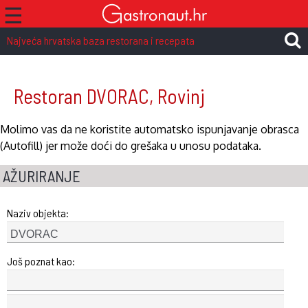
☰
Najveća hrvatska baza restorana i recepata
Restoran DVORAC, Rovinj
Molimo vas da ne koristite automatsko ispunjavanje obrasca
(Autofill) jer može doći do grešaka u unosu podataka.
AŽURIRANJE
Naziv objekta:
Još poznat kao: