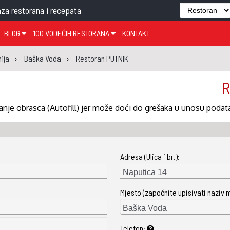
za restorana i recepata
BLOG
100 VODEĆIH RESTORANA
KONTAKT
EDJELO
TEMA TJEDNA
KRAPINSKO-ZAGORSKA ŽUPANIJA
GLASANJE
KNJIGE
ZANIMLJIVOSTI
ija
Baška Voda
Restoran PUTNIK
ĐUJELO
KLUB
SISAČKO-MOSLAVAČKA ŽUPANIJA
GASTRO REGIJE
R
AK
VARAŽDINSKA ŽUPANIJA
SERT
BJELOVARSKO-BILOGORSKA ŽUPANIJA
nje obrasca (Autofill) jer može doći do grešaka u unosu podat
PICI
LIČKO-SENJSKA ŽUPANIJA
POŽEŠKO-SLAVONSKA ŽUPANIJA
Adresa (Ulica i br.):
ZADARSKA ŽUPANIJA
ŠIBENSKO-KNINSKA ŽUPANIJA
Mjesto (započnite upisivati naziv 
SPLITSKO-DALMATINSKA ŽUPANIJA
DUBROVAČKO-NERETVANSKA ŽUPANIJA
Telefon: