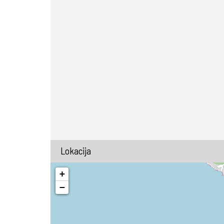
Lokacija
+
−