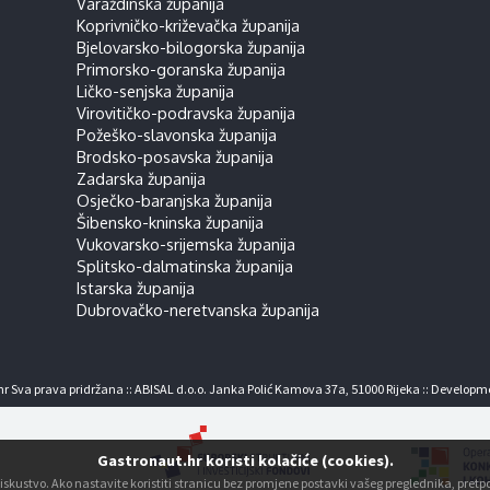
Varaždinska županija
Koprivničko-križevačka županija
Bjelovarsko-bilogorska županija
Primorsko-goranska županija
Ličko-senjska županija
Virovitičko-podravska županija
Požeško-slavonska županija
Brodsko-posavska županija
Zadarska županija
Osječko-baranjska županija
Šibensko-kninska županija
Vukovarsko-srijemska županija
Splitsko-dalmatinska županija
Istarska županija
Dubrovačko-neretvanska županija
r Sva prava pridržana :: ABISAL d.o.o. Janka Polić Kamova 37a, 51000 Rijeka :: Developm
Gastronaut.hr koristi kolačiće (cookies).
ko iskustvo. Ako nastavite koristiti stranicu bez promjene postavki vašeg preglednika, pre