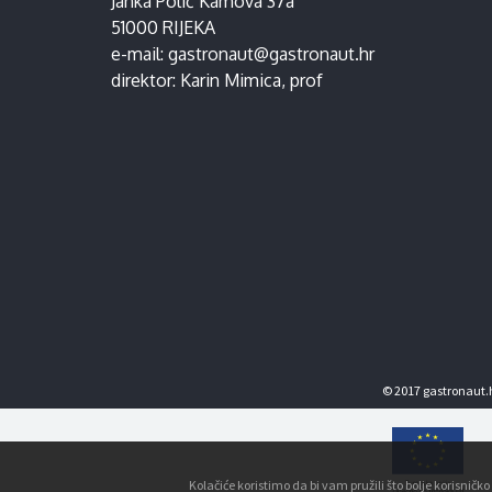
Janka Polić Kamova 37a
51000 RIJEKA
e-mail:
gastronaut@gastronaut.hr
direktor:
Karin Mimica
, prof
© 2017 gastronaut.h
Kolačiće koristimo da bi vam pružili što bolje korisnič