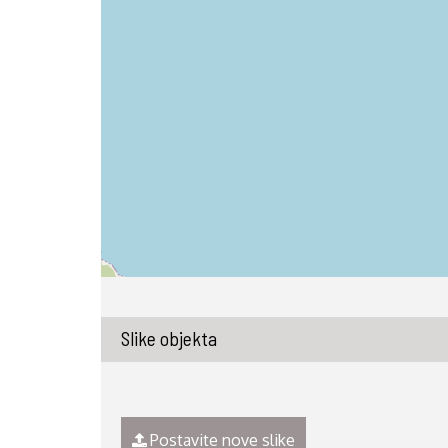
Slike objekta
Postavite nove slike