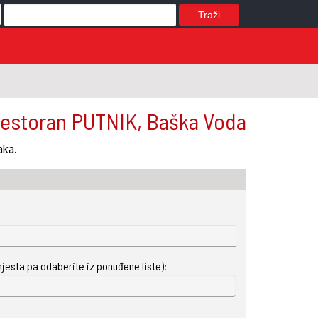
Traži
estoran PUTNIK, Baška Voda
aka.
mjesta pa odaberite iz ponuđene liste):