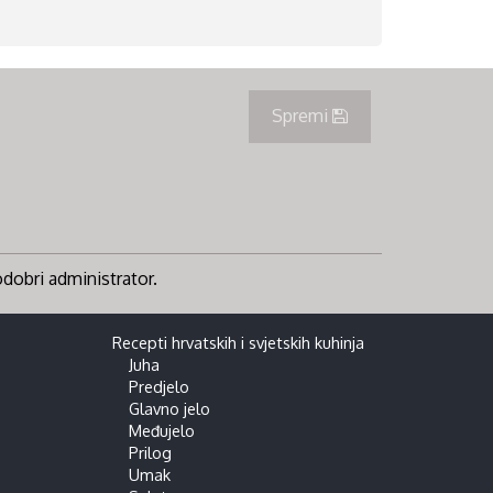
Spremi
 odobri administrator.
Recepti hrvatskih i svjetskih kuhinja
Juha
Predjelo
Glavno jelo
Međujelo
Prilog
Umak