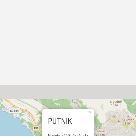
×
PUTNIK
Naputica 14 Baška Voda