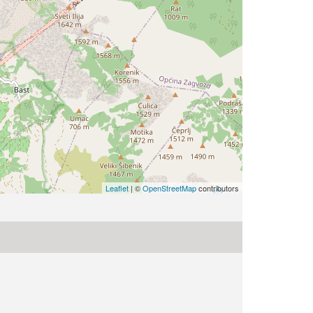
Leaflet
| ©
OpenStreetMap
contributors