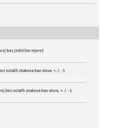
roj bez jedinične mjere):
ez ostalih znakova kao slova, +, /, -):
oj bez ostalih znakova kao slova, +, /, -):