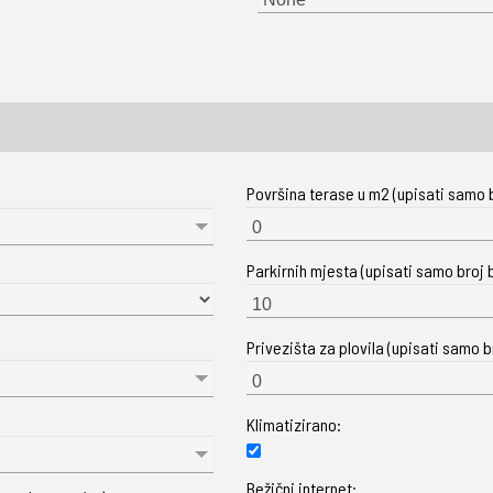
Površina terase u m2 (upisati samo b
Parkirnih mjesta (upisati samo broj b
Privezišta za plovila (upisati samo br
Klimatizirano:
Bežični internet: