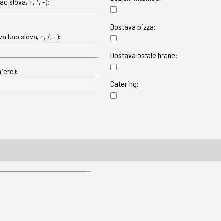
o slova, +, /, -):
Dostava pizza:
 kao slova, +, /, -):
Dostava ostale hrane:
jere):
Catering: