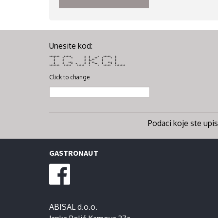
Unesite kod:
******* ***** * * * ***** *
* * * * * ** * * *
* * * * ** * *
* * * ** * *
* * *** * * ** * *** *
* * * * * * ** * * *
******* ***** ***** * * ***** *******
Click to change
Podaci koje ste upisa
GASTRONAUT
ABISAL d.o.o.