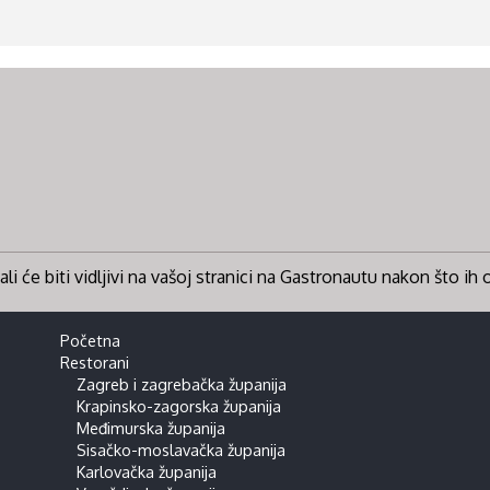
li će biti vidljivi na vašoj stranici na Gastronautu nakon što ih
Početna
Restorani
Zagreb i zagrebačka županija
Krapinsko-zagorska županija
Međimurska županija
Sisačko-moslavačka županija
Karlovačka županija