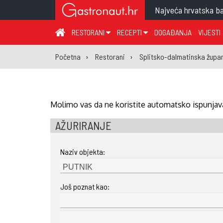
Najveća hrvatska ba
RESTORANI
RECEPTI
DOGAĐANJA
VIJESTI
ZAGREB I ZAGREBAČKA ŽUPANIJA
JUHA
PR
Početna
Restorani
Splitsko-dalmatinska župan
MEĐIMURSKA ŽUPANIJA
GLAVNO JELO
ME
KARLOVAČKA ŽUPANIJA
PRILOG
UM
KOPRIVNIČKO-KRIŽEVAČKA ŽUPANIJA
SALATA
DE
Molimo vas da ne koristite automatsko ispunjava
PRIMORSKO-GORANSKA ŽUPANIJA
PIZZA
NA
AŽURIRANJE
VIROVITIČKO-PODRAVSKA ŽUPANIJA
Naziv objekta:
BRODSKO-POSAVSKA ŽUPANIJA
OSJEČKO-BARANJSKA ŽUPANIJA
Još poznat kao:
VUKOVARSKO-SRIJEMSKA ŽUPANIJA
ISTARSKA ŽUPANIJA