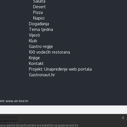
Salata
Desert
Pizza
Napici
Događanja
Tema tjedna
Vijesti
Klub
Gastro regije
100 vodećih restorana
Knjige
Kontakt
Projekt: Unapređenje web portala
Gastronaut.hr
ent:
www.on-line.hr
x
tpostavljamo da prihvaćate sve kolačiće sa gastronaut.hr