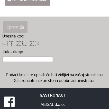
Spremi
Unesite kod:
* * ******* ******* * * ******* * *
* * * * * * * * *
* * * * * * * * *
* * * * * * * * *
* * * * * * * * * * *
** ** * * * * * * *
* * * ******* ***** ******* * *
Click to change
Podaci koje ste upisali će biti vidljivi na vašoj stranici na
Gastronautu nakon što ih odobri administrator.
GASTRONAUT
ABISAL d.o.o.