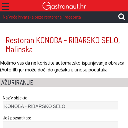
☰
Najveća hrvatska baza restorana i recepata
Restoran KONOBA - RIBARSKO SELO,
Malinska
Molimo vas da ne koristite automatsko ispunjavanje obrasca
(Autofill) jer može doći do grešaka u unosu podataka.
AŽURIRANJE
Naziv objekta:
Još poznat kao: