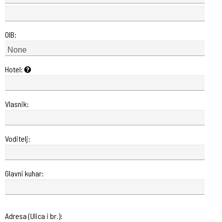
OIB:
Hotel:
Vlasnik:
Voditelj:
Glavni kuhar:
Adresa (Ulica i br.):