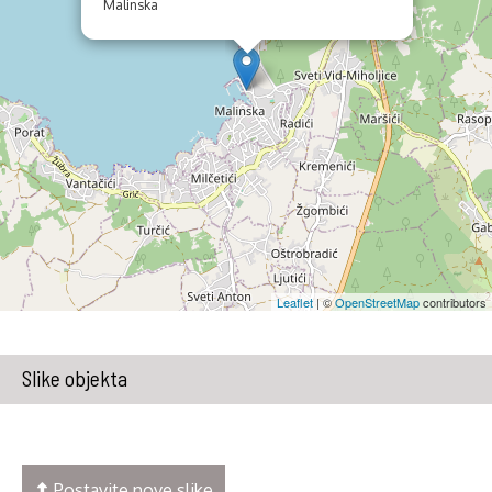
Malinska
Leaflet
| ©
OpenStreetMap
contributors
Slike objekta
Postavite nove slike