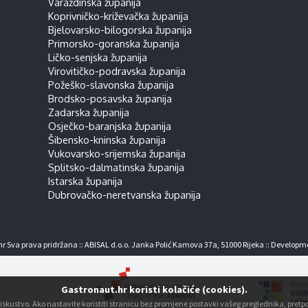
Varaždinska županija
Koprivničko-križevačka županija
Bjelovarsko-bilogorska županija
Primorsko-goranska županija
Ličko-senjska županija
Virovitičko-podravska županija
Požeško-slavonska županija
Brodsko-posavska županija
Zadarska županija
Osječko-baranjska županija
Šibensko-kninska županija
Vukovarsko-srijemska županija
Splitsko-dalmatinska županija
Istarska županija
Dubrovačko-neretvanska županija
r Sva prava pridržana :: ABISAL d.o.o. Janka Polić Kamova 37a, 51000 Rijeka :: Developm
Gastronaut.hr koristi kolačiće (cookies).
ko iskustvo. Ako nastavite koristiti stranicu bez promjene postavki vašeg preglednika, pre