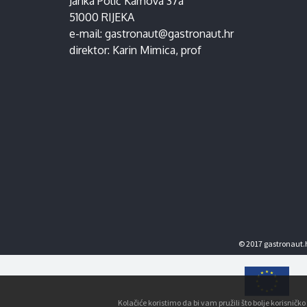
Janka Polić Kamova 37a
51000 RIJEKA
e-mail:
gastronaut@gastronaut.hr
direktor:
Karin Mimica
, prof
© 2017 gastronaut.h
Kolačiće koristimo da bi vam pružili što bolje korisnič