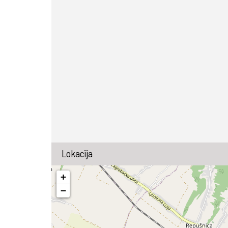
Lokacija
+
−