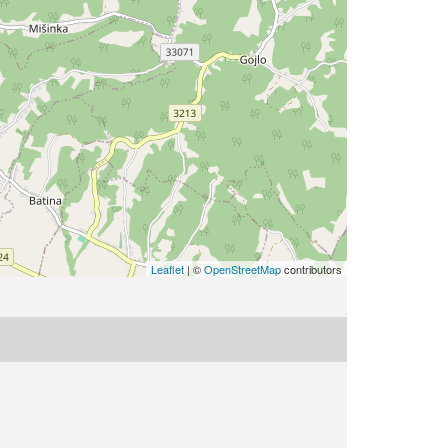
Leaflet
| ©
OpenStreetMap
contributors