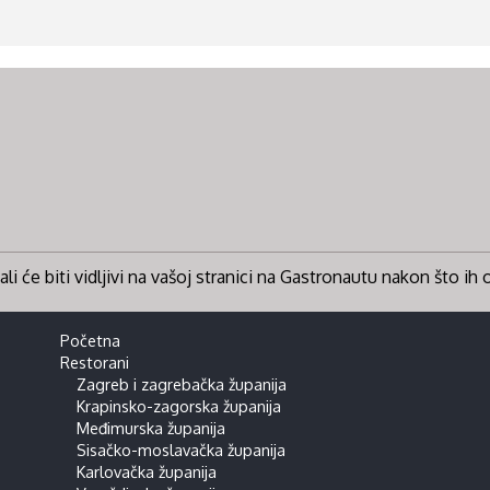
li će biti vidljivi na vašoj stranici na Gastronautu nakon što ih
Početna
Restorani
Zagreb i zagrebačka županija
Krapinsko-zagorska županija
Međimurska županija
Sisačko-moslavačka županija
Karlovačka županija