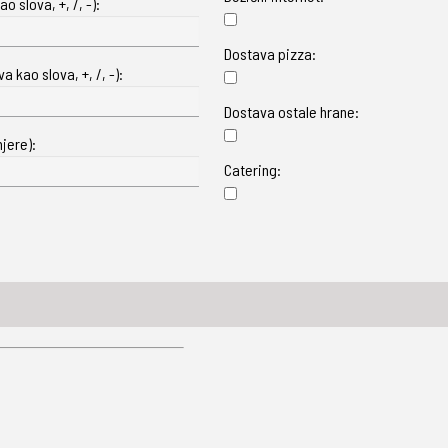
o slova, +, /, -):
Dostava pizza:
 kao slova, +, /, -):
Dostava ostale hrane:
jere):
Catering: