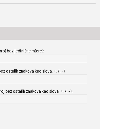
roj bez jedinične mjere):
ez ostalih znakova kao slova, +, /, -):
oj bez ostalih znakova kao slova, +, /, -):