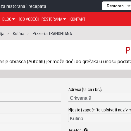
za restorana i recepata
BLOG
100 VODEĆIH RESTORANA
KONTAKT
EDJELO
TEMA TJEDNA
KRAPINSKO-ZAGORSKA ŽUPANIJA
GLASANJE
KNJIGE
ZANIMLJIVOSTI
ija
Kutina
Pizzeria TRAMONTANA
ĐUJELO
KLUB
SISAČKO-MOSLAVAČKA ŽUPANIJA
GASTRO REGIJE
P
AK
VARAŽDINSKA ŽUPANIJA
SERT
BJELOVARSKO-BILOGORSKA ŽUPANIJA
nje obrasca (Autofill) jer može doći do grešaka u unosu podat
PICI
LIČKO-SENJSKA ŽUPANIJA
POŽEŠKO-SLAVONSKA ŽUPANIJA
Adresa (Ulica i br.):
ZADARSKA ŽUPANIJA
ŠIBENSKO-KNINSKA ŽUPANIJA
Mjesto (započnite upisivati naziv 
SPLITSKO-DALMATINSKA ŽUPANIJA
DUBROVAČKO-NERETVANSKA ŽUPANIJA
Telefon: