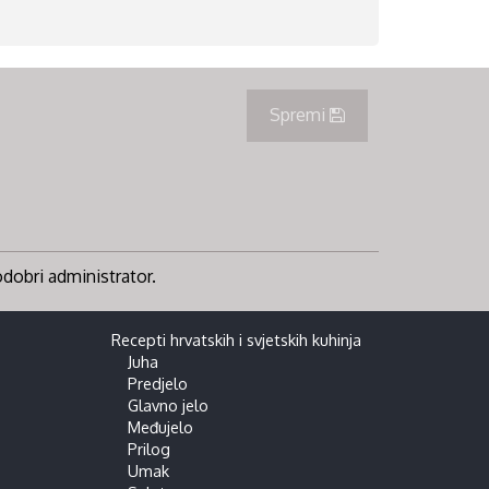
Spremi
 odobri administrator.
Recepti hrvatskih i svjetskih kuhinja
Juha
Predjelo
Glavno jelo
Međujelo
Prilog
Umak