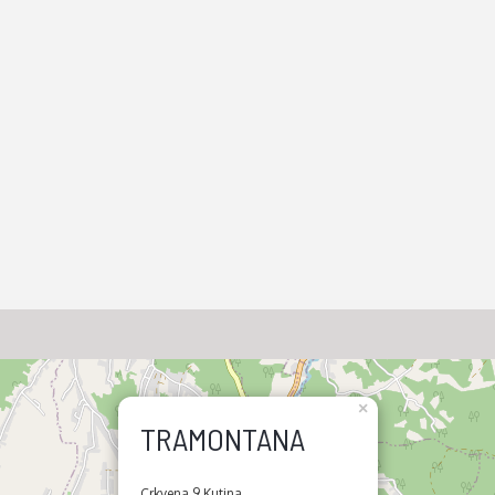
×
TRAMONTANA
Crkvena 9 Kutina