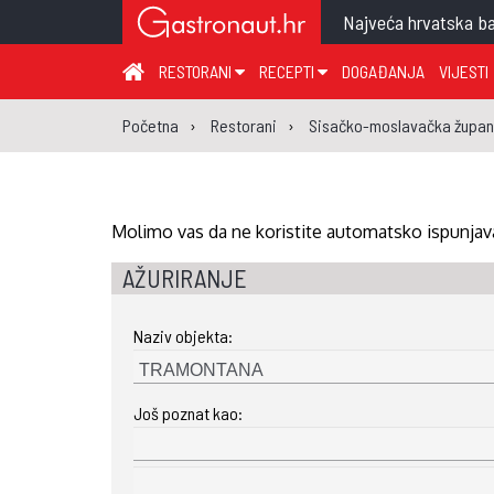
Najveća hrvatska ba
RESTORANI
RECEPTI
DOGAĐANJA
VIJESTI
ZAGREB I ZAGREBAČKA ŽUPANIJA
JUHA
PR
Početna
Restorani
Sisačko-moslavačka župan
MEĐIMURSKA ŽUPANIJA
GLAVNO JELO
ME
KARLOVAČKA ŽUPANIJA
PRILOG
UM
KOPRIVNIČKO-KRIŽEVAČKA ŽUPANIJA
SALATA
DE
Molimo vas da ne koristite automatsko ispunjava
PRIMORSKO-GORANSKA ŽUPANIJA
PIZZA
NA
AŽURIRANJE
VIROVITIČKO-PODRAVSKA ŽUPANIJA
Naziv objekta:
BRODSKO-POSAVSKA ŽUPANIJA
OSJEČKO-BARANJSKA ŽUPANIJA
Još poznat kao:
VUKOVARSKO-SRIJEMSKA ŽUPANIJA
ISTARSKA ŽUPANIJA