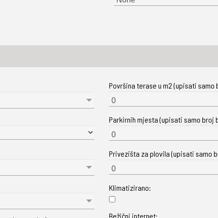
Površina terase u m2 (upisati samo b
Parkirnih mjesta (upisati samo broj b
Privezišta za plovila (upisati samo br
Klimatizirano:
Bežični internet: