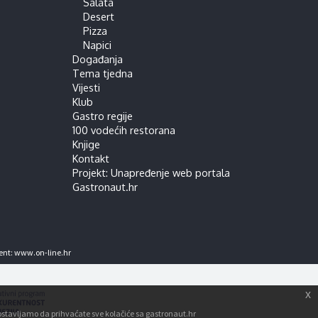
Salata
Desert
Pizza
Napici
Događanja
Tema tjedna
Vijesti
Klub
Gastro regije
100 vodećih restorana
Knjige
Kontakt
Projekt: Unapređenje web portala
Gastronaut.hr
ent:
www.on-line.hr
x
tpostavljamo da prihvaćate sve kolačiće sa gastronaut.hr