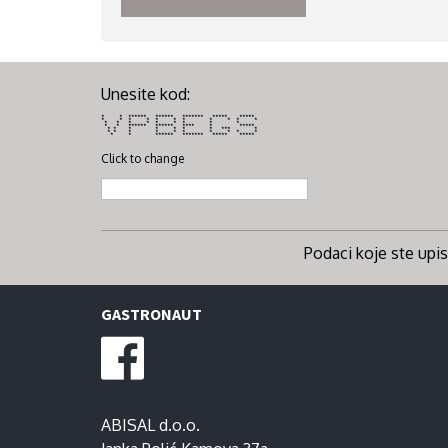
Unesite kod:
* * ****** ****** ******* ***** *****
* * * * * * * * * * *
* * * * * * * * *
* * ****** ****** **** * *****
* * * * * * * *** *
* * * * * * * * * *
* * ****** ******* ***** *****
Click to change
Podaci koje ste upisa
GASTRONAUT
ABISAL d.o.o.