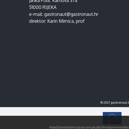
Janka Polić Kamova 37a
51000 RIJEKA
e-mail:
gastronaut@gastronaut.hr
direktor:
Karin Mimica
, prof
© 2017 gastronaut.h
Kolačiće koristimo da bi vam pružili što bolje korisnič