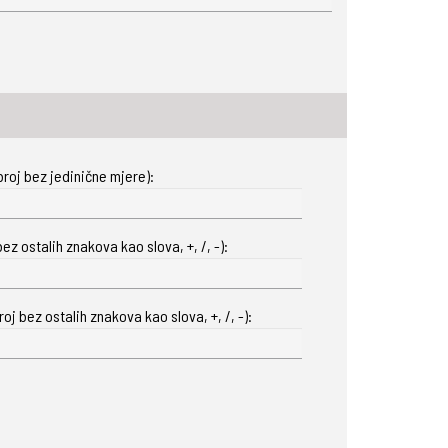
roj bez jedinične mjere):
ez ostalih znakova kao slova, +, /, -):
oj bez ostalih znakova kao slova, +, /, -):