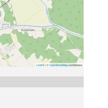
Leaflet
| ©
OpenStreetMap
contributors