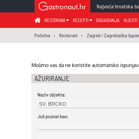
Najveća hrvatska ba
RESTORANI
RECEPTI
DOGAĐANJA
VIJESTI
ZAGREB I ZAGREBAČKA ŽUPANIJA
JUHA
PR
Početna
Restorani
Zagreb i Zagrebačka župan
MEĐIMURSKA ŽUPANIJA
GLAVNO JELO
ME
KARLOVAČKA ŽUPANIJA
PRILOG
UM
KOPRIVNIČKO-KRIŽEVAČKA ŽUPANIJA
SALATA
DE
Molimo vas da ne koristite automatsko ispunjava
PRIMORSKO-GORANSKA ŽUPANIJA
PIZZA
NA
AŽURIRANJE
VIROVITIČKO-PODRAVSKA ŽUPANIJA
Naziv objekta:
BRODSKO-POSAVSKA ŽUPANIJA
OSJEČKO-BARANJSKA ŽUPANIJA
Još poznat kao:
VUKOVARSKO-SRIJEMSKA ŽUPANIJA
ISTARSKA ŽUPANIJA