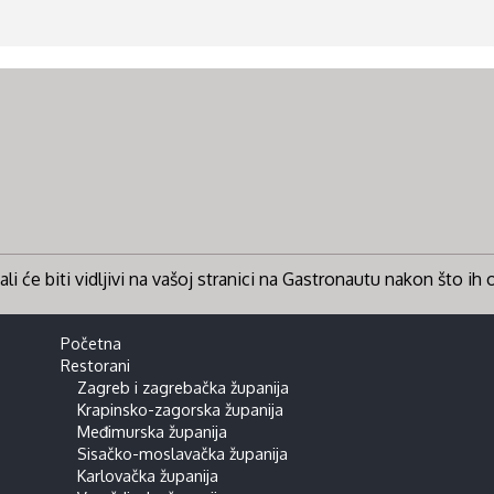
li će biti vidljivi na vašoj stranici na Gastronautu nakon što ih
Početna
Restorani
Zagreb i zagrebačka županija
Krapinsko-zagorska županija
Međimurska županija
Sisačko-moslavačka županija
Karlovačka županija