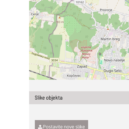
Slike objekta
Postavite nove slike