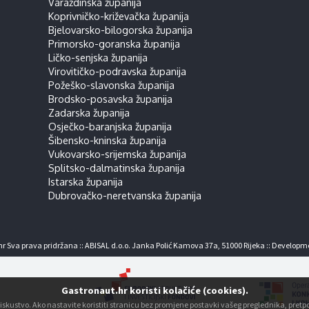
Varaždinska županija
Koprivničko-križevačka županija
Bjelovarsko-bilogorska županija
Primorsko-goranska županija
Ličko-senjska županija
Virovitičko-podravska županija
Požeško-slavonska županija
Brodsko-posavska županija
Zadarska županija
Osječko-baranjska županija
Šibensko-kninska županija
Vukovarsko-srijemska županija
Splitsko-dalmatinska županija
Istarska županija
Dubrovačko-neretvanska županija
r Sva prava pridržana :: ABISAL d.o.o. Janka Polić Kamova 37a, 51000 Rijeka :: Developm
Gastronaut.hr koristi kolačiće (cookies).
ko iskustvo. Ako nastavite koristiti stranicu bez promjene postavki vašeg preglednika, pre