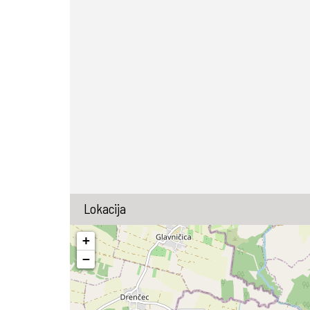
Lokacija
+
−