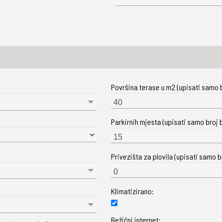
Površina terase u m2 (upisati samo b
Parkirnih mjesta (upisati samo broj b
Privezišta za plovila (upisati samo br
Klimatizirano:
Bežični internet: