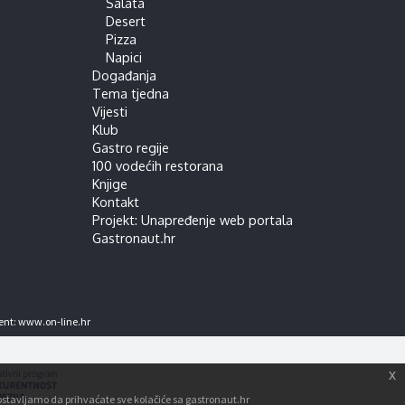
Salata
Desert
Pizza
Napici
Događanja
Tema tjedna
Vijesti
Klub
Gastro regije
100 vodećih restorana
Knjige
Kontakt
Projekt: Unapređenje web portala
Gastronaut.hr
ent:
www.on-line.hr
x
tpostavljamo da prihvaćate sve kolačiće sa gastronaut.hr