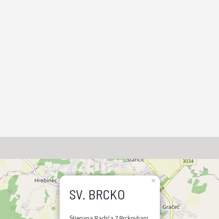
×
SV. BRCKO
Stjepana Radića 7 Brckovljani