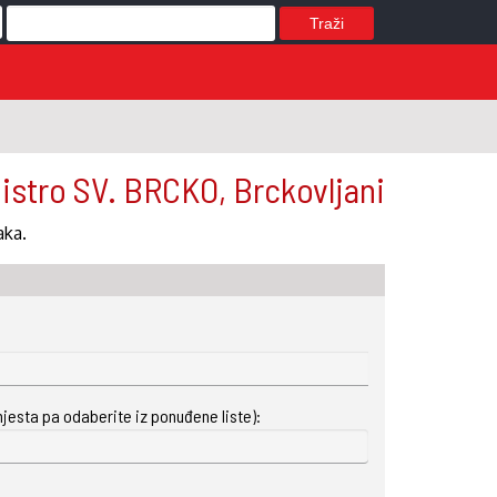
Traži
istro SV. BRCKO, Brckovljani
aka.
mjesta pa odaberite iz ponuđene liste):