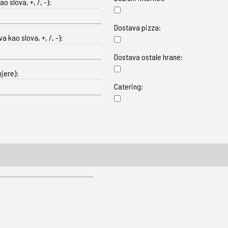
o slova, +, /, -):
Dostava pizza:
 kao slova, +, /, -):
Dostava ostale hrane:
jere):
Catering: