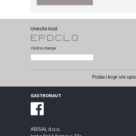
Unesite kod:
******* ****** ****** ***** * *****
* * * * * * * * * *
* * * * * * * * *
**** ****** * * * * * *
* * * * * * * * *
* * * * * * * * *
******* * ****** ***** ******* **** *
Click to change
Podaci koje ste upisa
GASTRONAUT
ABISAL d.o.o.