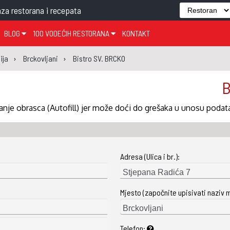
za restorana i recepata
BLOG
100 VODEĆIH RESTORANA
KONTAKT
EDJELO
TEMA TJEDNA
KRAPINSKO-ZAGORSKA ŽUPANIJA
GLASANJE
KNJIGE
ZANIMLJIVOSTI
ija
Brckovljani
Bistro SV. BRCKO
ĐUJELO
KLUB
SISAČKO-MOSLAVAČKA ŽUPANIJA
GASTRO REGIJE
B
AK
VARAŽDINSKA ŽUPANIJA
SERT
BJELOVARSKO-BILOGORSKA ŽUPANIJA
nje obrasca (Autofill) jer može doći do grešaka u unosu podat
PICI
LIČKO-SENJSKA ŽUPANIJA
POŽEŠKO-SLAVONSKA ŽUPANIJA
Adresa (Ulica i br.):
ZADARSKA ŽUPANIJA
ŠIBENSKO-KNINSKA ŽUPANIJA
Mjesto (započnite upisivati naziv 
SPLITSKO-DALMATINSKA ŽUPANIJA
DUBROVAČKO-NERETVANSKA ŽUPANIJA
Telefon: