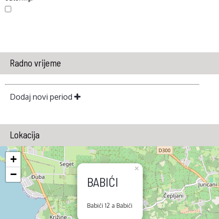
Radno vrijeme
Dodaj novi period
Lokacija
+
×
−
BABIĆI
Babići 12 a Babići