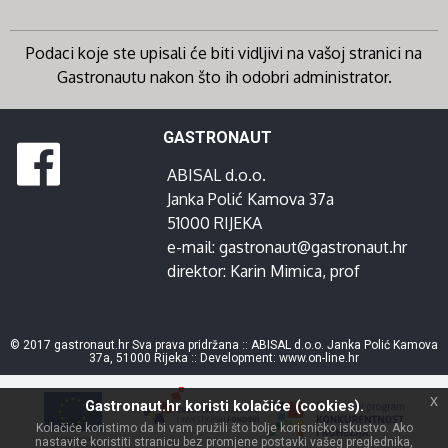
Podaci koje ste upisali će biti vidljivi na vašoj stranici na
Gastronautu nakon što ih odobri administrator.
GASTRONAUT
ABISAL d.o.o.
Janka Polić Kamova 37a
51000 RIJEKA
e-mail:
gastronaut@gastronaut.hr
direktor:
Karin Mimica
, prof
© 2017 gastronaut.hr Sva prava pridržana :: ABISAL d.o.o. Janka Polić Kamova
37a, 51000 Rijeka :: Development:
www.on-line.hr
x
Gastronaut.hr koristi kolačiće (cookies).
Kolačiće koristimo da bi vam pružili što bolje korisničko iskustvo. Ako
nastavite koristiti stranicu bez promjene postavki vašeg preglednika,