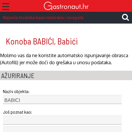
☰
Najveća hrvatska baza restorana i recepata
Konoba BABIĆI, Babići
Molimo vas da ne koristite automatsko ispunjavanje obrasca
(Autofill) jer može doći do grešaka u unosu podataka.
AŽURIRANJE
Naziv objekta:
Još poznat kao: