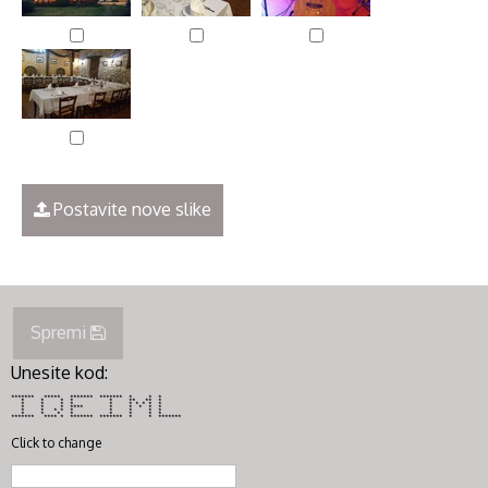
Postavite nove slike
Spremi
Unesite kod:
******* ***** ******* ******* * * *
* * * * * ** ** *
* * * * * * * * * *
* * * **** * * * * *
* * * * * * * * *
* * * * * * * *
******* **** * ******* ******* * * *******
Click to change